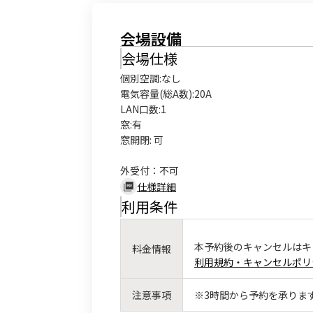
会場設備
会場仕様
個別空調:なし

電気容量(総A数):20A

LAN口数:1

窓:有

窓開閉: 可

外受付：不可
仕様詳細
利用条件
本予約後のキャンセルはキ
料金情報
利用規約・キャンセルポリ
注意事項
※3時間から予約を承りま