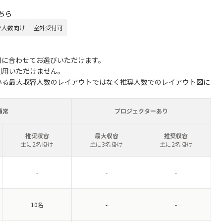
ちら
少人数向け
室外受付可
用に合わせてお選びいただけます。
利用いただけません。
いる最大収容人数のレイアウトではなく推奨人数でのレイアウト図に
通常
プロジェクターあり
推奨収容
最大収容
推奨収容
主に2名掛け
主に3名掛け
主に2名掛け
-
-
-
10名
-
-