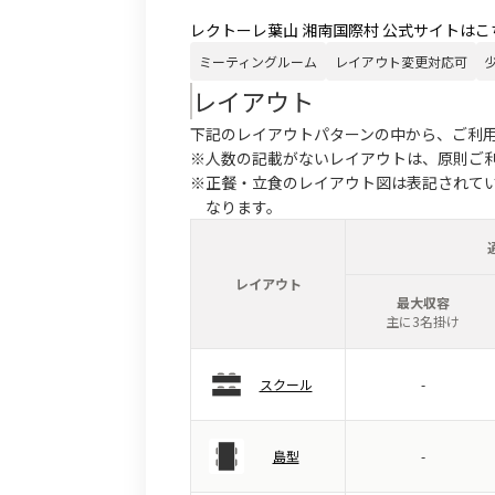
レクトーレ葉山 湘南国際村 公式サイトはこ
ミーティングルーム
レイアウト変更対応可
レイアウト
下記のレイアウトパターンの中から、ご利
※人数の記載がないレイアウトは、原則ご
※正餐・立食のレイアウト図は表記されて
なります。
レイアウト
最大収容
主に3名掛け
スクール
-
島型
-