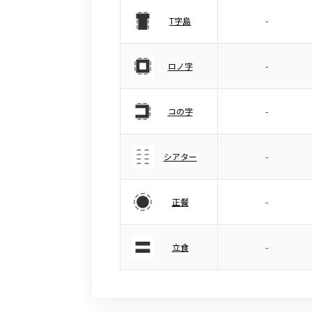
T字島
-
ロノ字
-
コの字
-
シアター
-
正餐
-
立食
-