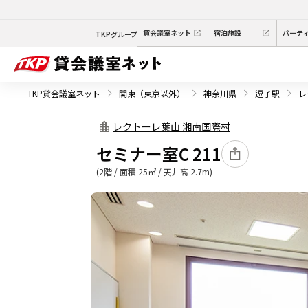
貸会議室ネット
宿泊施設
パーテ
TKPグループ
TKP貸会議室ネット
関東（東京以外）
神奈川県
逗子駅
レ
レクトーレ葉山 湘南国際村
セミナー室C 211
(2階 / 面積 25㎡ / 天井高 2.7m)