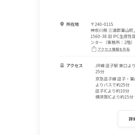
所在地
〒
240-0115
神奈川県 三浦郡葉山町
1560-38 旧 IPC生
ンター（事務所：2階）
アクセス情報を共有
アクセス
JR線 逗子駅 東口よ
25分
京急逗子線 逗子・葉
よりバスで約25分
逗子ICより約10分
横須賀ICより約15分
詳