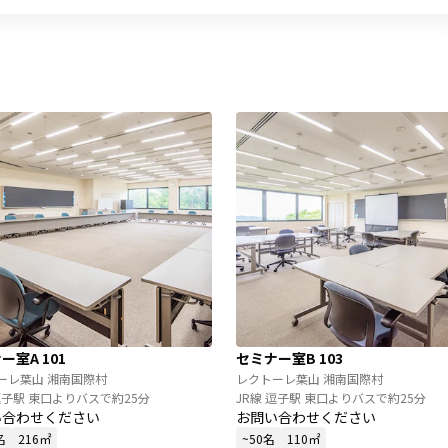
ー室A 101
セミナー室B 103
ーレ葉山 湘南国際村
レクトーレ葉山 湘南国際村
逗子駅 東口よりバスで約25分
JR線 逗子駅 東口よりバスで約25分
い合わせください
お問い合わせください
名
216㎡
~50名
110㎡