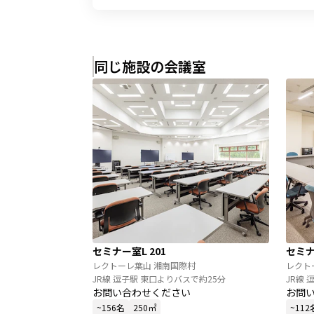
同じ施設の会議室
セミナー室L 201
セミナ
レクトーレ葉山 湘南国際村
レクト
JR線 逗子駅 東口よりバスで約25分
JR線 
お問い合わせください
お問
~156名
250㎡
~112