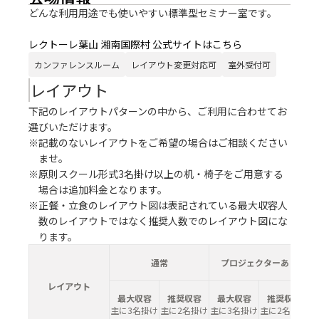
どんな利用用途でも使いやすい標準型セミナー室です。
レクトーレ葉山 湘南国際村 公式サイトはこちら
カンファレンスルーム
レイアウト変更対応可
室外受付可
レイアウト
下記のレイアウトパターンの中から、ご利用に合わせてお
選びいただけます。
※記載のないレイアウトをご希望の場合はご相談ください
ませ。
※原則スクール形式3名掛け以上の机・椅子をご用意する
場合は追加料金となります。
※正餐・立食のレイアウト図は表記されている最大収容人
数のレイアウトではなく推奨人数でのレイアウト図にな
ります。
通常
プロジェクターあり
レイアウト
最大収容
推奨収容
最大収容
推奨収容
主に3名掛け
主に2名掛け
主に3名掛け
主に2名掛け