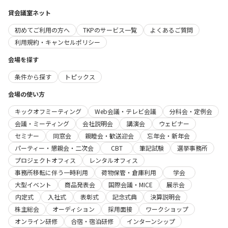
貸会議室ネット
初めてご利用の方へ
TKPのサービス一覧
よくあるご質問
利用規約・キャンセルポリシー
会場を探す
条件から探す
トピックス
会場の使い方
キックオフミーティング
Web会議・テレビ会議
分科会・定例会
会議・ミーティング
会社説明会
講演会
ウェビナー
セミナー
同窓会
親睦会・歓送迎会
忘年会・新年会
パーティー・懇親会・二次会
CBT
筆記試験
選挙事務所
プロジェクトオフィス
レンタルオフィス
事務所移転に伴う一時利用
荷物保管・倉庫利用
学会
大型イベント
商品発表会
国際会議・MICE
展示会
内定式
入社式
表彰式
記念式典
決算説明会
株主総会
オーディション
採用面接
ワークショップ
オンライン研修
合宿・宿泊研修
インターンシップ