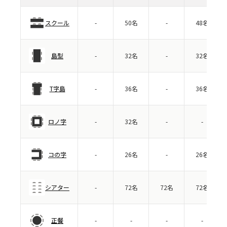
スクール
-
50名
-
48名
島型
-
32名
-
32名
T字島
-
36名
-
36名
ロノ字
-
32名
-
-
コの字
-
26名
-
26名
シアター
-
72名
72名
72名
正餐
-
-
-
-