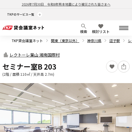
2026年7月30日
令和8年熊本地震により被災された皆さまへ
TKPのサービス一覧
検索
検討リスト
TKP貸会議室ネット
関東（東京以外）
神奈川県
逗子駅
レ
レクトーレ葉山 湘南国際村
セミナー室B 203
(2階 / 面積 110㎡ / 天井高 2.7m)