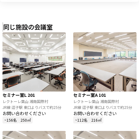
同じ施設の会議室
セミナー室L 201
セミナー室A 101
レクトーレ葉山 湘南国際村
レクトーレ葉山 湘南国際村
JR線 逗子駅 東口よりバスで約25分
JR線 逗子駅 東口よりバスで約25分
お問い合わせください
お問い合わせください
~156名
250㎡
~112名
216㎡