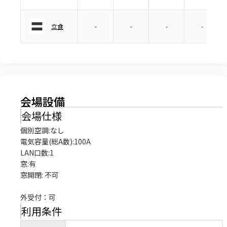
立食
-
-
-
-
会場設備
会場仕様
個別空調:なし

電気容量(総A数):100A

LAN口数:1

窓:有

窓開閉: 不可

外受付：可
利用条件