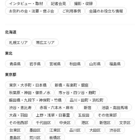
インタビュー・取材
記者会見
撮影・収録
お別れの会・法要・偲ぶ会
ご利用事例
会議のお役立ち情報
北海道
札幌エリア
帯広エリア
東北
青森県
岩手県
宮城県
秋田県
山形県
福島県
東京都
東京・大手町・日本橋
新橋・有楽町・銀座
秋葉原・神田・御茶ノ水
市ヶ谷・四ツ谷・麹町
飯田橋・九段下・神保町・竹橋
品川・田町・浜松町
渋谷・恵比寿
赤坂・六本木・麻布
新宿
池袋・高田馬場
大森・羽田
上野・浅草・日暮里
五反田
その他東部
その他西部
千代田区
中央区
港区
新宿区
文京区
台東区
墨田区
江東区
品川区
大田区
渋谷区
豊島区
荒川区
板橋区