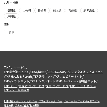
九州・沖縄
福岡県
大分県
長崎県
熊本県
宮崎県
鹿児島県
沖縄県
海外
香港
TKPのサービス
/
/
/
/
TKP貸会議室ネット
CIRQ
fabbit
CROSSCOOP
TKPレンタルオフィスネット
/
/
/
/
TKP Hotels & Resorts
TKP研修ネット
TKPウェビナーネット
/
/
/
TKPイベントネット
TKPレンタルネット
TKPパーティー・懇親会ネット
/
/
/
/
TKP FOOD
事務局代行サービス
採用代行サービス
TKPトラベルネット
TKPスター貸会議室
/
/
/
利用規約・キャンセルポリシー
プライバシーポリシー
ソーシャルメディアガイドライン
/
/
運営会社
グループ企業
物件募集