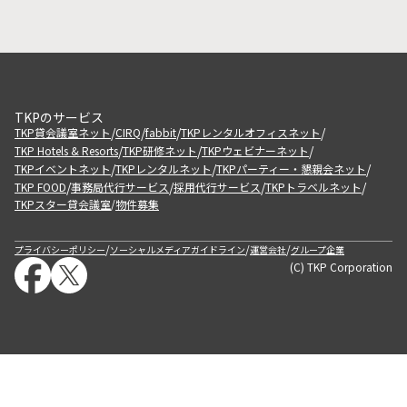
TKPのサービス
/
/
/
/
TKP貸会議室ネット
CIRQ
fabbit
TKPレンタルオフィスネット
/
/
/
TKP Hotels & Resorts
TKP研修ネット
TKPウェビナーネット
/
/
/
TKPイベントネット
TKPレンタルネット
TKPパーティー・懇親会ネット
/
/
/
/
TKP FOOD
事務局代行サービス
採用代行サービス
TKPトラベルネット
TKPスター貸会議室
物件募集
/
/
/
/
プライバシーポリシー
ソーシャルメディアガイドライン
運営会社
グループ企業
(C) TKP Corporation