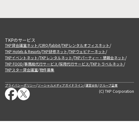
TKPのサービス
/
/
/
/
TKP貸会議室ネット
CIRQ
fabbit
TKPレンタルオフィスネット
/
/
/
TKP Hotels & Resorts
TKP研修ネット
TKPウェビナーネット
/
/
/
TKPイベントネット
TKPレンタルネット
TKPパーティー・懇親会ネット
/
/
/
/
TKP FOOD
事務局代行サービス
採用代行サービス
TKPトラベルネット
TKPスター貸会議室
物件募集
/
/
/
/
プライバシーポリシー
ソーシャルメディアガイドライン
運営会社
グループ企業
(C) TKP Corporation