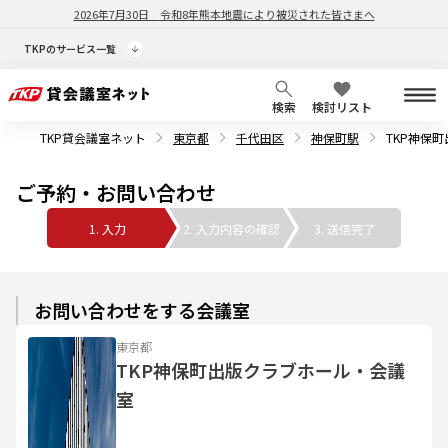
2026年7月30日
令和8年熊本地震により被災された皆さまへ
TKPのサービス一覧
検索
検討リスト
TKP貸会議室ネット
東京都
千代田区
神保町駅
TKP神保
ご予約・お問い合わせ
1. 入力
2. 入力内容の確認
3. 送信完了
お問い合わせをする会議室
東京都
TKP神保町出版クラブホール・会議
室