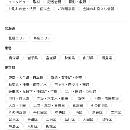
インタビュー・取材
記者会見
撮影・収録
お別れの会・法要・偲ぶ会
ご利用事例
会議のお役立ち情報
北海道
札幌エリア
帯広エリア
東北
青森県
岩手県
宮城県
秋田県
山形県
福島県
東京都
東京・大手町・日本橋
新橋・有楽町・銀座
秋葉原・神田・御茶ノ水
市ヶ谷・四ツ谷・麹町
飯田橋・九段下・神保町・竹橋
品川・田町・浜松町
渋谷・恵比寿
赤坂・六本木・麻布
新宿
池袋・高田馬場
大森・羽田
上野・浅草・日暮里
五反田
その他東部
その他西部
千代田区
中央区
港区
新宿区
文京区
台東区
墨田区
江東区
品川区
大田区
渋谷区
豊島区
荒川区
板橋区