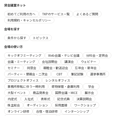
貸会議室ネット
初めてご利用の方へ
TKPのサービス一覧
よくあるご質問
利用規約・キャンセルポリシー
会場を探す
条件から探す
トピックス
会場の使い方
キックオフミーティング
Web会議・テレビ会議
分科会・定例会
会議・ミーティング
会社説明会
講演会
ウェビナー
セミナー
同窓会
親睦会・歓送迎会
忘年会・新年会
パーティー・懇親会・二次会
CBT
筆記試験
選挙事務所
プロジェクトオフィス
レンタルオフィス
事務所移転に伴う一時利用
荷物保管・倉庫利用
学会
大型イベント
商品発表会
国際会議・MICE
展示会
内定式
入社式
表彰式
記念式典
決算説明会
株主総会
オーディション
採用面接
ワークショップ
オンライン研修
合宿・宿泊研修
インターンシップ