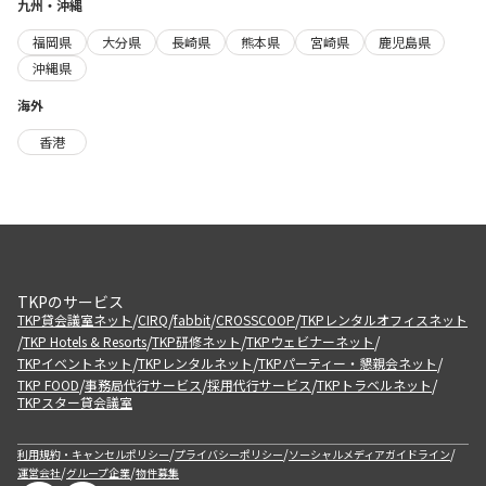
九州・沖縄
福岡県
大分県
長崎県
熊本県
宮崎県
鹿児島県
沖縄県
海外
香港
TKPのサービス
/
/
/
/
TKP貸会議室ネット
CIRQ
fabbit
CROSSCOOP
TKPレンタルオフィスネット
/
/
/
/
TKP Hotels & Resorts
TKP研修ネット
TKPウェビナーネット
/
/
/
TKPイベントネット
TKPレンタルネット
TKPパーティー・懇親会ネット
/
/
/
/
TKP FOOD
事務局代行サービス
採用代行サービス
TKPトラベルネット
TKPスター貸会議室
/
/
/
利用規約・キャンセルポリシー
プライバシーポリシー
ソーシャルメディアガイドライン
/
/
運営会社
グループ企業
物件募集