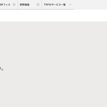
期オフィス
研修施設
TKPのサービス一覧
い。