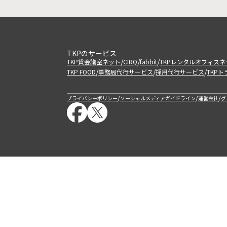
TKPのサービス
/
/
/
TKP貸会議室ネット
CIRQ
fabbit
TKPレンタルオフィスネ
/
/
/
TKP FOOD
事務局代行サービス
採用代行サービス
TKP
/
/
/
プライバシーポリシー
ソーシャルメディアガイドライン
運営会社
グ