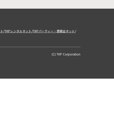
/
/
/
ット
TKPレンタルネット
TKPパーティー・懇親会ネット
(C) TKP Corporation