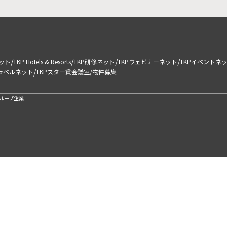
/
/
/
/
ット
TKP Hotels & Resorts
TKP研修ネット
TKPウェビナーネット
TKPイベントネ
/
トラベルネット
TKPスター貸会議室
物件募集
/
ループ企業