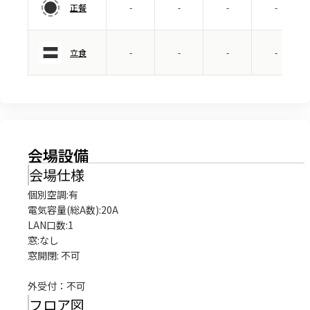
正餐
-
-
-
-
立食
-
-
-
-
会場設備
会場仕様
個別空調:有

電気容量(総A数):20A

LAN口数:1

窓:なし

窓開閉: 不可

外受付：不可
フロア図