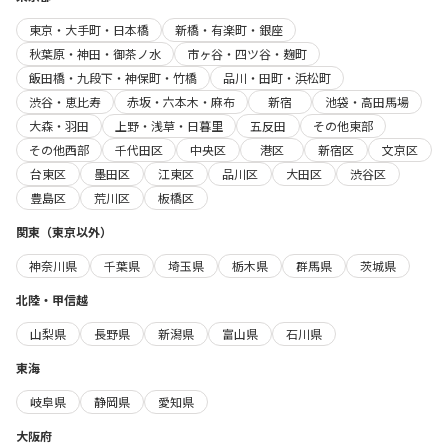
東京・大手町・日本橋
新橋・有楽町・銀座
秋葉原・神田・御茶ノ水
市ヶ谷・四ツ谷・麹町
飯田橋・九段下・神保町・竹橋
品川・田町・浜松町
渋谷・恵比寿
赤坂・六本木・麻布
新宿
池袋・高田馬場
大森・羽田
上野・浅草・日暮里
五反田
その他東部
その他西部
千代田区
中央区
港区
新宿区
文京区
台東区
墨田区
江東区
品川区
大田区
渋谷区
豊島区
荒川区
板橋区
関東（東京以外）
神奈川県
千葉県
埼玉県
栃木県
群馬県
茨城県
北陸・甲信越
山梨県
長野県
新潟県
富山県
石川県
東海
岐阜県
静岡県
愛知県
大阪府