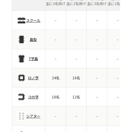
主に3名掛け
主に2名掛け
主に3名掛け
主に2名掛け
スクール
-
-
-
-
島型
-
-
-
-
T字島
-
-
-
-
ロノ字
24名
16名
-
-
コの字
18名
12名
-
-
シアター
-
-
-
-