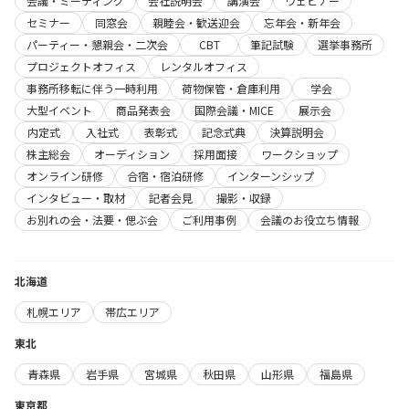
会議・ミーティング
会社説明会
講演会
ウェビナー
セミナー
同窓会
親睦会・歓送迎会
忘年会・新年会
パーティー・懇親会・二次会
CBT
筆記試験
選挙事務所
プロジェクトオフィス
レンタルオフィス
事務所移転に伴う一時利用
荷物保管・倉庫利用
学会
大型イベント
商品発表会
国際会議・MICE
展示会
内定式
入社式
表彰式
記念式典
決算説明会
株主総会
オーディション
採用面接
ワークショップ
オンライン研修
合宿・宿泊研修
インターンシップ
インタビュー・取材
記者会見
撮影・収録
お別れの会・法要・偲ぶ会
ご利用事例
会議のお役立ち情報
北海道
札幌エリア
帯広エリア
東北
青森県
岩手県
宮城県
秋田県
山形県
福島県
東京都