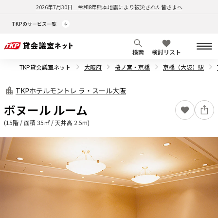
2026年7月30日
令和8年熊本地震により被災された皆さまへ
TKPのサービス一覧
検索
検討リスト
TKP貸会議室ネット
大阪府
桜ノ宮・京橋
京橋（大阪）駅
TKPホテルモントレ ラ・スール大阪
ボヌール ルーム
(15階 / 面積 35㎡ / 天井高 2.5m)