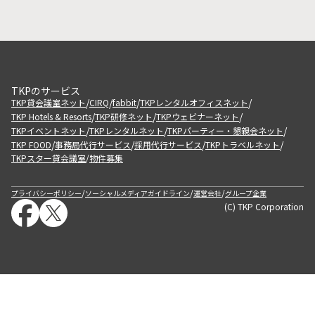
TKPのサービス
/
/
/
/
TKP貸会議室ネット
CIRQ
fabbit
TKPレンタルオフィスネット
/
/
/
TKP Hotels & Resorts
TKP研修ネット
TKPウェビナーネット
/
/
/
TKPイベントネット
TKPレンタルネット
TKPパーティー・懇親会ネット
/
/
/
/
TKP FOOD
事務局代行サービス
採用代行サービス
TKPトラベルネット
TKPスター貸会議室
物件募集
/
/
/
/
プライバシーポリシー
ソーシャルメディアガイドライン
運営会社
グループ企業
(C) TKP Corporation