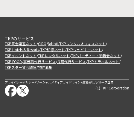
TKPのサービス
/
/
/
/
TKP貸会議室ネット
CIRQ
fabbit
TKPレンタルオフィスネット
/
/
/
TKP Hotels & Resorts
TKP研修ネット
TKPウェビナーネット
/
/
/
TKPイベントネット
TKPレンタルネット
TKPパーティー・懇親会ネット
/
/
/
/
TKP FOOD
事務局代行サービス
採用代行サービス
TKPトラベルネット
TKPスター貸会議室
物件募集
/
/
/
/
プライバシーポリシー
ソーシャルメディアガイドライン
運営会社
グループ企業
(C) TKP Corporation