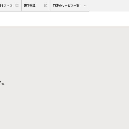
期オフィス
研修施設
TKPのサービス一覧
い。