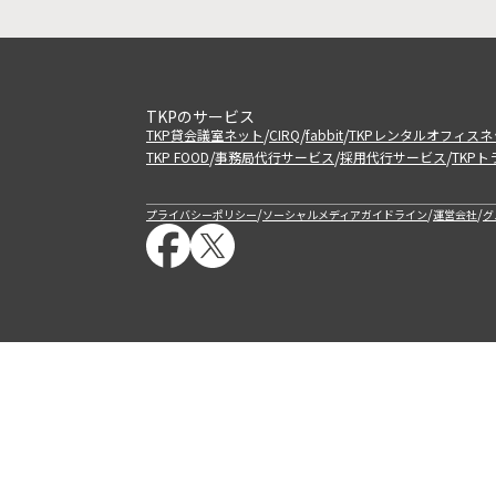
TKPのサービス
/
/
/
TKP貸会議室ネット
CIRQ
fabbit
TKPレンタルオフィスネ
/
/
/
TKP FOOD
事務局代行サービス
採用代行サービス
TKP
/
/
/
プライバシーポリシー
ソーシャルメディアガイドライン
運営会社
グ