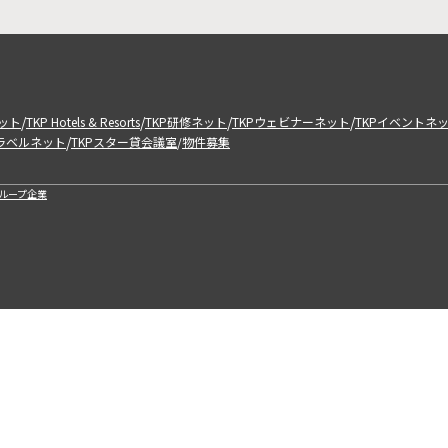
/
/
/
/
ット
TKP Hotels & Resorts
TKP研修ネット
TKPウェビナーネット
TKPイベントネ
/
トラベルネット
TKPスター貸会議室
物件募集
/
ループ企業