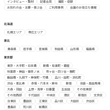
インタビュー・取材
記者会見
撮影・収録
お別れの会・法要・偲ぶ会
ご利用事例
会議のお役立ち情報
北海道
札幌エリア
帯広エリア
東北
青森県
岩手県
宮城県
秋田県
山形県
福島県
東京都
東京・大手町・日本橋
新橋・有楽町・銀座
秋葉原・神田・御茶ノ水
市ヶ谷・四ツ谷・麹町
飯田橋・九段下・神保町・竹橋
品川・田町・浜松町
渋谷・恵比寿
赤坂・六本木・麻布
新宿
池袋・高田馬場
大森・羽田
上野・浅草・日暮里
五反田
その他東部
その他西部
千代田区
中央区
港区
新宿区
文京区
台東区
墨田区
江東区
品川区
大田区
渋谷区
豊島区
荒川区
板橋区