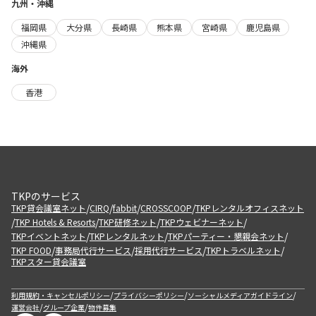
九州・沖縄
福岡県
大分県
長崎県
熊本県
宮崎県
鹿児島県
沖縄県
海外
香港
TKPのサービス
/
/
/
/
TKP貸会議室ネット
CIRQ
fabbit
CROSSCOOP
TKPレンタルオフィスネット
/
/
/
/
TKP Hotels & Resorts
TKP研修ネット
TKPウェビナーネット
/
/
/
TKPイベントネット
TKPレンタルネット
TKPパーティー・懇親会ネット
/
/
/
/
TKP FOOD
事務局代行サービス
採用代行サービス
TKPトラベルネット
TKPスター貸会議室
/
/
/
利用規約・キャンセルポリシー
プライバシーポリシー
ソーシャルメディアガイドライン
/
/
運営会社
グループ企業
物件募集