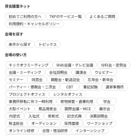
貸会議室ネット
初めてご利用の方へ
TKPのサービス一覧
よくあるご質問
利用規約・キャンセルポリシー
会場を探す
条件から探す
トピックス
会場の使い方
キックオフミーティング
Web会議・テレビ会議
分科会・定例会
会議・ミーティング
会社説明会
講演会
ウェビナー
セミナー
同窓会
親睦会・歓送迎会
忘年会・新年会
パーティー・懇親会・二次会
CBT
筆記試験
選挙事務所
プロジェクトオフィス
レンタルオフィス
事務所移転に伴う一時利用
荷物保管・倉庫利用
学会
大型イベント
商品発表会
国際会議・MICE
展示会
内定式
入社式
表彰式
記念式典
決算説明会
株主総会
オーディション
採用面接
ワークショップ
オンライン研修
合宿・宿泊研修
インターンシップ