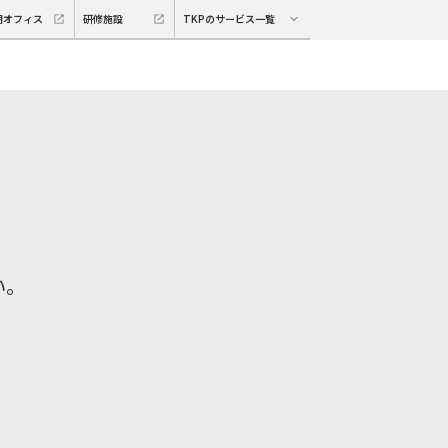
期オフィス
研修施設
TKPのサービス一覧
い。