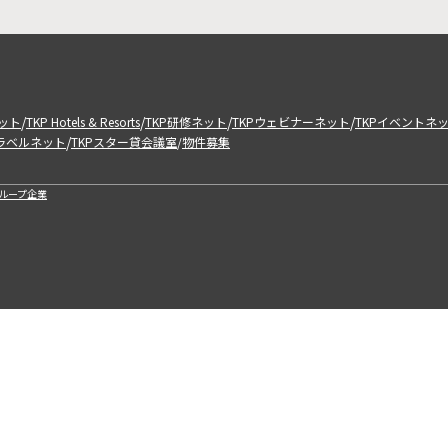
/
/
/
/
ット
TKP Hotels & Resorts
TKP研修ネット
TKPウェビナーネット
TKPイベントネ
/
トラベルネット
TKPスター貸会議室
物件募集
/
ループ企業