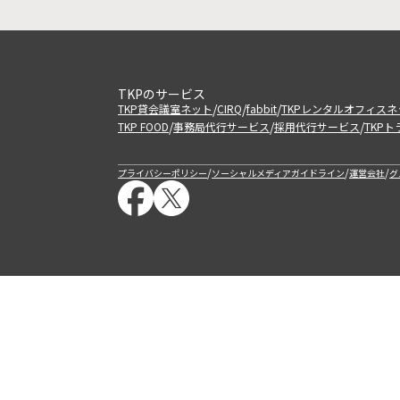
TKPのサービス
/
/
/
TKP貸会議室ネット
CIRQ
fabbit
TKPレンタルオフィスネ
/
/
/
TKP FOOD
事務局代行サービス
採用代行サービス
TKP
/
/
/
プライバシーポリシー
ソーシャルメディアガイドライン
運営会社
グ