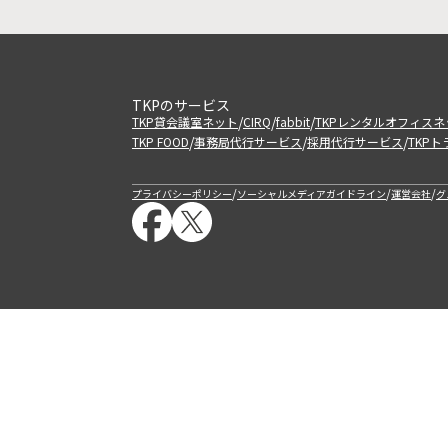
TKPのサービス
/
/
/
TKP貸会議室ネット
CIRQ
fabbit
TKPレンタルオフィスネ
/
/
/
TKP FOOD
事務局代行サービス
採用代行サービス
TKP
/
/
/
プライバシーポリシー
ソーシャルメディアガイドライン
運営会社
グ