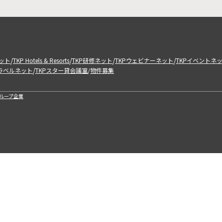
/
/
/
/
ット
TKP Hotels & Resorts
TKP研修ネット
TKPウェビナーネット
TKPイベントネ
/
トラベルネット
TKPスター貸会議室
物件募集
/
ループ企業