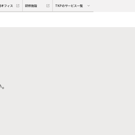
期オフィス
研修施設
TKPのサービス一覧
い。