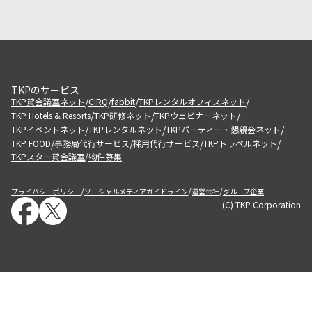
TKPのサービス
/
/
/
/
TKP貸会議室ネット
CIRQ
fabbit
TKPレンタルオフィスネット
/
/
/
TKP Hotels & Resorts
TKP研修ネット
TKPウェビナーネット
/
/
/
TKPイベントネット
TKPレンタルネット
TKPパーティー・懇親会ネット
/
/
/
/
TKP FOOD
事務局代行サービス
採用代行サービス
TKPトラベルネット
TKPスター貸会議室
物件募集
/
/
/
/
プライバシーポリシー
ソーシャルメディアガイドライン
運営会社
グループ企業
(C) TKP Corporation