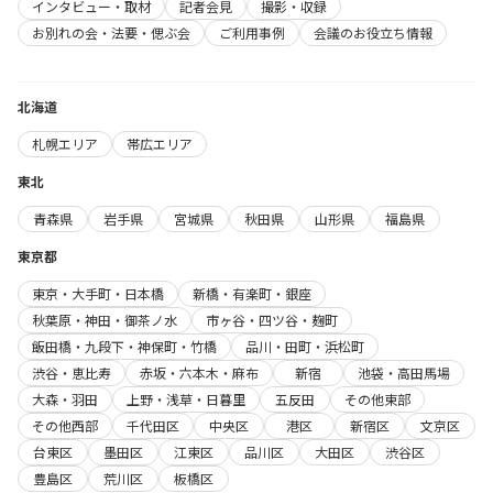
インタビュー・取材
記者会見
撮影・収録
お別れの会・法要・偲ぶ会
ご利用事例
会議のお役立ち情報
北海道
札幌エリア
帯広エリア
東北
青森県
岩手県
宮城県
秋田県
山形県
福島県
東京都
東京・大手町・日本橋
新橋・有楽町・銀座
秋葉原・神田・御茶ノ水
市ヶ谷・四ツ谷・麹町
飯田橋・九段下・神保町・竹橋
品川・田町・浜松町
渋谷・恵比寿
赤坂・六本木・麻布
新宿
池袋・高田馬場
大森・羽田
上野・浅草・日暮里
五反田
その他東部
その他西部
千代田区
中央区
港区
新宿区
文京区
台東区
墨田区
江東区
品川区
大田区
渋谷区
豊島区
荒川区
板橋区