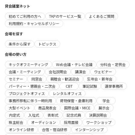
貸会議室ネット
初めてご利用の方へ
TKPのサービス一覧
よくあるご質問
利用規約・キャンセルポリシー
会場を探す
条件から探す
トピックス
会場の使い方
キックオフミーティング
Web会議・テレビ会議
分科会・定例会
会議・ミーティング
会社説明会
講演会
ウェビナー
セミナー
同窓会
親睦会・歓送迎会
忘年会・新年会
パーティー・懇親会・二次会
CBT
筆記試験
選挙事務所
プロジェクトオフィス
レンタルオフィス
事務所移転に伴う一時利用
荷物保管・倉庫利用
学会
大型イベント
商品発表会
国際会議・MICE
展示会
内定式
入社式
表彰式
記念式典
決算説明会
株主総会
オーディション
採用面接
ワークショップ
オンライン研修
合宿・宿泊研修
インターンシップ