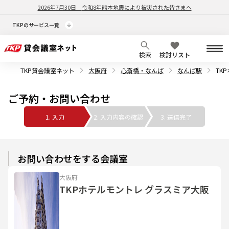
2026年7月30日
令和8年熊本地震により被災された皆さまへ
TKPのサービス一覧
検索
検討リスト
TKP貸会議室ネット
大阪府
心斎橋・なんば
なんば駅
TK
ご予約・お問い合わせ
1. 入力
2. 入力内容の確認
3. 送信完了
お問い合わせをする会議室
大阪府
TKPホテルモントレ グラスミア大阪