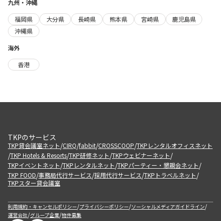
九州・沖縄
福岡県
大分県
長崎県
熊本県
宮崎県
鹿児島県
沖縄県
海外
香港
TKPのサービス
/
/
/
/
TKP貸会議室ネット
CIRQ
fabbit
CROSSCOOP
TKPレンタルオフィスネット
/
/
/
/
TKP Hotels & Resorts
TKP研修ネット
TKPウェビナーネット
/
/
/
TKPイベントネット
TKPレンタルネット
TKPパーティー・懇親会ネット
/
/
/
/
TKP FOOD
事務局代行サービス
採用代行サービス
TKPトラベルネット
TKPスター貸会議室
/
/
/
利用規約・キャンセルポリシー
プライバシーポリシー
ソーシャルメディアガイドライン
/
/
運営会社
グループ企業
物件募集