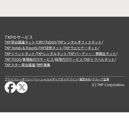
TKPのサービス
/
/
/
/
TKP貸会議室ネット
CIRQ
fabbit
TKPレンタルオフィスネット
/
/
/
TKP Hotels & Resorts
TKP研修ネット
TKPウェビナーネット
/
/
/
TKPイベントネット
TKPレンタルネット
TKPパーティー・懇親会ネット
/
/
/
/
TKP FOOD
事務局代行サービス
採用代行サービス
TKPトラベルネット
TKPスター貸会議室
物件募集
/
/
/
/
プライバシーポリシー
ソーシャルメディアガイドライン
運営会社
グループ企業
(C) TKP Corporation