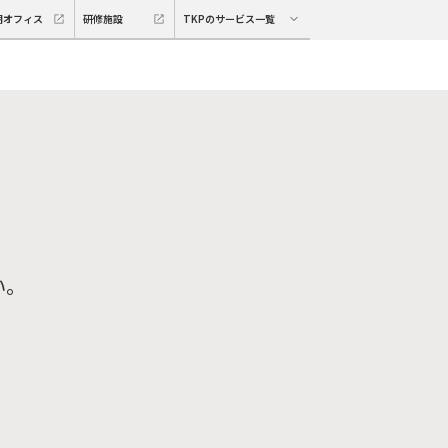
期オフィス
研修施設
TKPのサービス一覧
い。