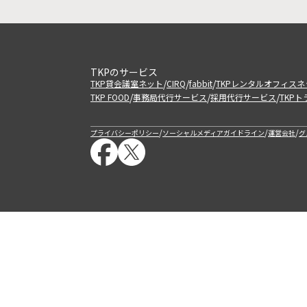
TKPのサービス
/
/
/
TKP貸会議室ネット
CIRQ
fabbit
TKPレンタルオフィスネ
/
/
/
TKP FOOD
事務局代行サービス
採用代行サービス
TKP
/
/
/
プライバシーポリシー
ソーシャルメディアガイドライン
運営会社
グ