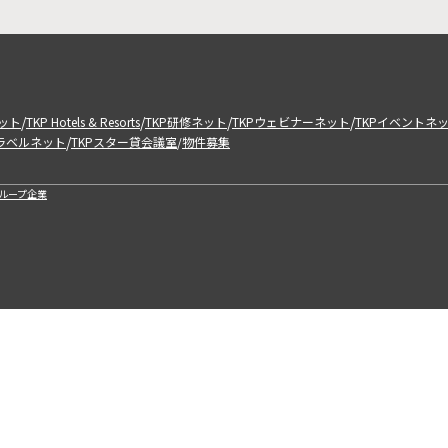
/
/
/
/
ット
TKP Hotels & Resorts
TKP研修ネット
TKPウェビナーネット
TKPイベントネ
/
トラベルネット
TKPスター貸会議室
物件募集
/
ループ企業