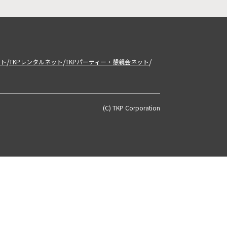
/
/
/
ット
TKPレンタルネット
TKPパーティー・懇親会ネット
(C) TKP Corporation