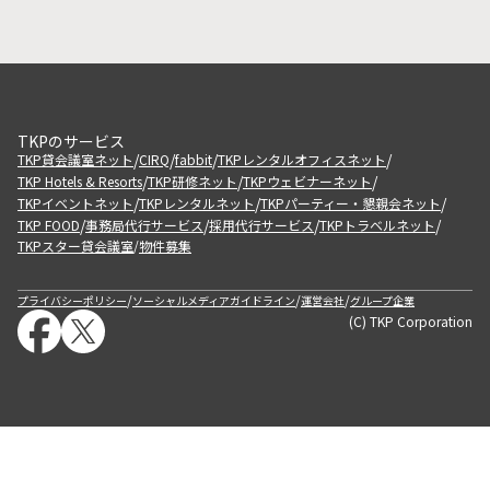
TKPのサービス
/
/
/
/
TKP貸会議室ネット
CIRQ
fabbit
TKPレンタルオフィスネット
/
/
/
TKP Hotels & Resorts
TKP研修ネット
TKPウェビナーネット
/
/
/
TKPイベントネット
TKPレンタルネット
TKPパーティー・懇親会ネット
/
/
/
/
TKP FOOD
事務局代行サービス
採用代行サービス
TKPトラベルネット
TKPスター貸会議室
物件募集
/
/
/
/
プライバシーポリシー
ソーシャルメディアガイドライン
運営会社
グループ企業
(C) TKP Corporation