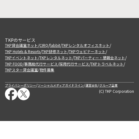
TKPのサービス
/
/
/
/
TKP貸会議室ネット
CIRQ
fabbit
TKPレンタルオフィスネット
/
/
/
TKP Hotels & Resorts
TKP研修ネット
TKPウェビナーネット
/
/
/
TKPイベントネット
TKPレンタルネット
TKPパーティー・懇親会ネット
/
/
/
/
TKP FOOD
事務局代行サービス
採用代行サービス
TKPトラベルネット
TKPスター貸会議室
物件募集
/
/
/
/
プライバシーポリシー
ソーシャルメディアガイドライン
運営会社
グループ企業
(C) TKP Corporation