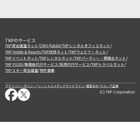
TKPのサービス
/
/
/
/
TKP貸会議室ネット
CIRQ
fabbit
TKPレンタルオフィスネット
/
/
/
TKP Hotels & Resorts
TKP研修ネット
TKPウェビナーネット
/
/
/
TKPイベントネット
TKPレンタルネット
TKPパーティー・懇親会ネット
/
/
/
/
TKP FOOD
事務局代行サービス
採用代行サービス
TKPトラベルネット
TKPスター貸会議室
物件募集
/
/
/
/
プライバシーポリシー
ソーシャルメディアガイドライン
運営会社
グループ企業
(C) TKP Corporation