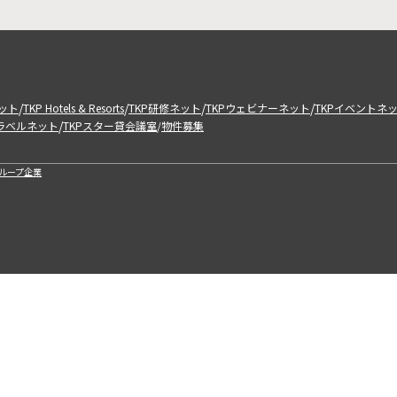
/
/
/
/
ット
TKP Hotels & Resorts
TKP研修ネット
TKPウェビナーネット
TKPイベントネ
/
トラベルネット
TKPスター貸会議室
物件募集
/
ループ企業