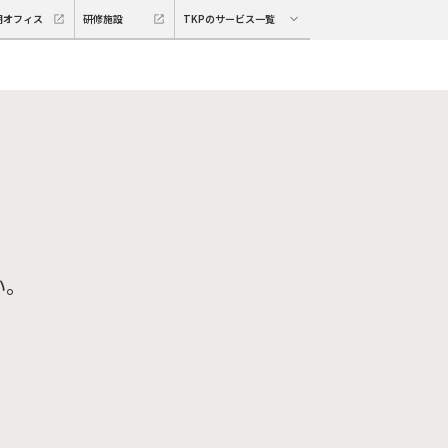
期オフィス
研修施設
TKPのサービス一覧
い。