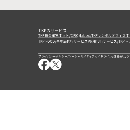
TKPのサービス
/
/
/
TKP貸会議室ネット
CIRQ
fabbit
TKPレンタルオフィスネ
/
/
/
TKP FOOD
事務局代行サービス
採用代行サービス
TKP
/
/
/
プライバシーポリシー
ソーシャルメディアガイドライン
運営会社
グ