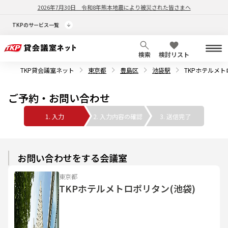
2026年7月30日
令和8年熊本地震により被災された皆さまへ
TKPのサービス一覧
検索
検討リスト
TKP貸会議室ネット
東京都
豊島区
池袋駅
TKPホテルメト
ご予約・お問い合わせ
1. 入力
2. 入力内容の確認
3. 送信完了
お問い合わせをする会議室
東京都
TKPホテルメトロポリタン(池袋)