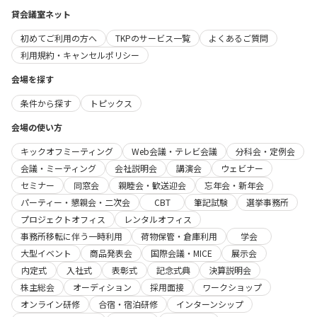
貸会議室ネット
初めてご利用の方へ
TKPのサービス一覧
よくあるご質問
利用規約・キャンセルポリシー
会場を探す
条件から探す
トピックス
会場の使い方
キックオフミーティング
Web会議・テレビ会議
分科会・定例会
会議・ミーティング
会社説明会
講演会
ウェビナー
セミナー
同窓会
親睦会・歓送迎会
忘年会・新年会
パーティー・懇親会・二次会
CBT
筆記試験
選挙事務所
プロジェクトオフィス
レンタルオフィス
事務所移転に伴う一時利用
荷物保管・倉庫利用
学会
大型イベント
商品発表会
国際会議・MICE
展示会
内定式
入社式
表彰式
記念式典
決算説明会
株主総会
オーディション
採用面接
ワークショップ
オンライン研修
合宿・宿泊研修
インターンシップ