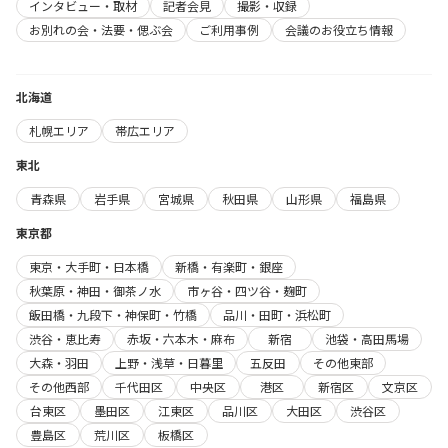
インタビュー・取材
記者会見
撮影・収録
お別れの会・法要・偲ぶ会
ご利用事例
会議のお役立ち情報
北海道
札幌エリア
帯広エリア
東北
青森県
岩手県
宮城県
秋田県
山形県
福島県
東京都
東京・大手町・日本橋
新橋・有楽町・銀座
秋葉原・神田・御茶ノ水
市ヶ谷・四ツ谷・麹町
飯田橋・九段下・神保町・竹橋
品川・田町・浜松町
渋谷・恵比寿
赤坂・六本木・麻布
新宿
池袋・高田馬場
大森・羽田
上野・浅草・日暮里
五反田
その他東部
その他西部
千代田区
中央区
港区
新宿区
文京区
台東区
墨田区
江東区
品川区
大田区
渋谷区
豊島区
荒川区
板橋区