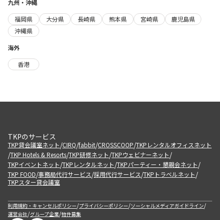
九州・沖縄
福岡県
大分県
長崎県
熊本県
宮崎県
鹿児島県
沖縄県
海外
香港
TKPのサービス
/
/
/
/
TKP貸会議室ネット
CIRQ
fabbit
CROSSCOOP
TKPレンタルオフィスネット
/
/
/
/
TKP Hotels & Resorts
TKP研修ネット
TKPウェビナーネット
/
/
/
TKPイベントネット
TKPレンタルネット
TKPパーティー・懇親会ネット
/
/
/
/
TKP FOOD
事務局代行サービス
採用代行サービス
TKPトラベルネット
TKPスター貸会議室
/
/
/
利用規約・キャンセルポリシー
プライバシーポリシー
ソーシャルメディアガイドライン
/
/
運営会社
グループ企業
物件募集