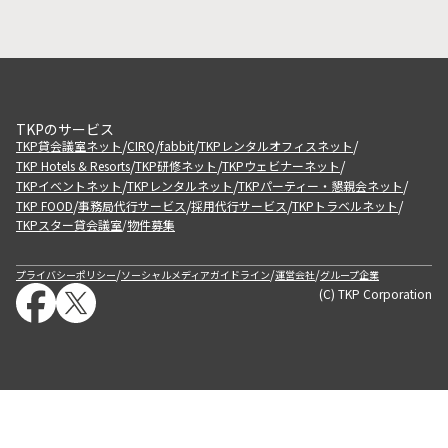
TKPのサービス
/
/
/
/
TKP貸会議室ネット
CIRQ
fabbit
TKPレンタルオフィスネット
/
/
/
TKP Hotels & Resorts
TKP研修ネット
TKPウェビナーネット
/
/
/
TKPイベントネット
TKPレンタルネット
TKPパーティー・懇親会ネット
/
/
/
/
TKP FOOD
事務局代行サービス
採用代行サービス
TKPトラベルネット
TKPスター貸会議室
物件募集
/
/
/
/
プライバシーポリシー
ソーシャルメディアガイドライン
運営会社
グループ企業
(C) TKP Corporation