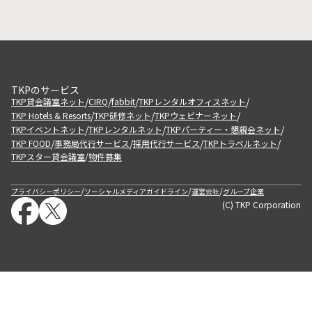
TKPのサービス
/
/
/
/
TKP貸会議室ネット
CIRQ
fabbit
TKPレンタルオフィスネット
/
/
/
TKP Hotels & Resorts
TKP研修ネット
TKPウェビナーネット
/
/
/
TKPイベントネット
TKPレンタルネット
TKPパーティー・懇親会ネット
/
/
/
/
TKP FOOD
事務局代行サービス
採用代行サービス
TKPトラベルネット
TKPスター貸会議室
物件募集
/
/
/
/
プライバシーポリシー
ソーシャルメディアガイドライン
運営会社
グループ企業
(C) TKP Corporation