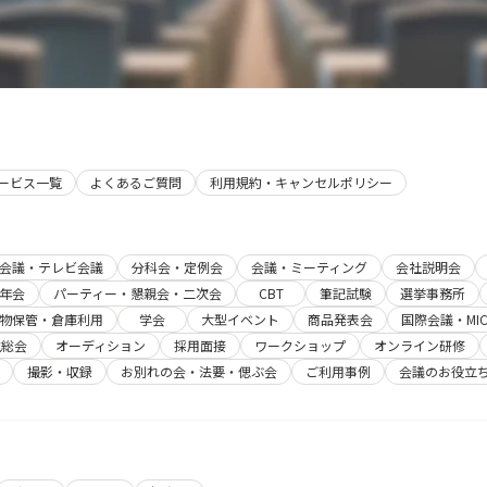
サービス一覧
よくあるご質問
利用規約・キャンセルポリシー
b会議・テレビ会議
分科会・定例会
会議・ミーティング
会社説明会
年会
パーティー・懇親会・二次会
CBT
筆記試験
選挙事務所
物保管・倉庫利用
学会
大型イベント
商品発表会
国際会議・MIC
主総会
オーディション
採用面接
ワークショップ
オンライン研修
撮影・収録
お別れの会・法要・偲ぶ会
ご利用事例
会議のお役立