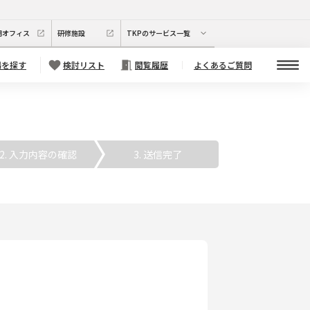
期オフィス
研修施設
TKPのサービス一覧
場を探す
検討リスト
閲覧履歴
よくあるご質問
. 入力内容の確認
3. 送信完了