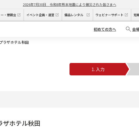
2026年7月30日
令和8年熊本地震により被災された皆さまへ
ィー・懇親会
イベント企画・運営
備品レンタル
ウェビナーサポート
短
初めての方へ
会
ウンプラザホテル秋田
1. 入力
2
プラザホテル秋田