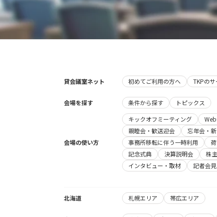
貸会議室ネット
初めてご利用の方へ
TKPの
会場を探す
条件から探す
トピックス
キックオフミーティング
We
親睦会・歓送迎会
忘年会・新
会場の使い方
事務所移転に伴う一時利用
荷
記念式典
決算説明会
株
インタビュー・取材
記者会見
北海道
札幌エリア
帯広エリア