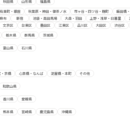
秋田県
山形県
福島県
有楽町・銀座
秋葉原・神田・御茶ノ水
市ヶ谷・四ツ谷・麹町
飯田橋
麻布
新宿
池袋・高田馬場
大森・羽田
上野・浅草・日暮里
文京区
台東区
墨田区
江東区
品川区
大田区
渋谷区
栃木県
群馬県
茨城県
富山県
石川県
宮・京橋
心斎橋・なんば
淀屋橋・本町
その他
和歌山県
香川県
愛媛県
熊本県
宮崎県
鹿児島県
沖縄県