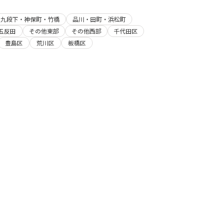
・九段下・神保町・竹橋
品川・田町・浜松町
五反田
その他東部
その他西部
千代田区
豊島区
荒川区
板橋区