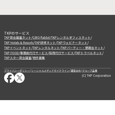
TKPのサービス
/
/
/
/
TKP貸会議室ネット
CIRQ
fabbit
TKPレンタルオフィスネット
/
/
/
TKP Hotels & Resorts
TKP研修ネット
TKPウェビナーネット
/
/
/
TKPイベントネット
TKPレンタルネット
TKPパーティー・懇親会ネット
/
/
/
/
TKP FOOD
事務局代行サービス
採用代行サービス
TKPトラベルネット
TKPスター貸会議室
物件募集
/
/
/
/
プライバシーポリシー
ソーシャルメディアガイドライン
運営会社
グループ企業
(C) TKP Corporation