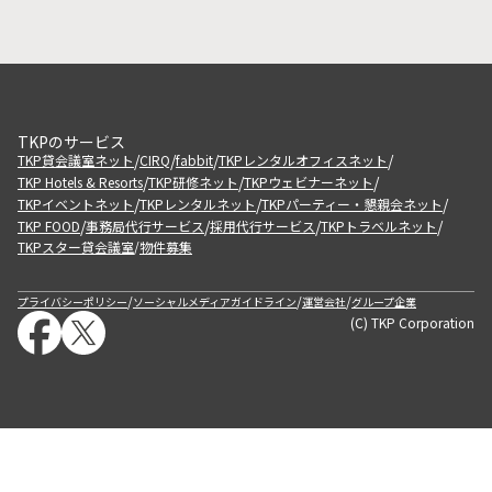
TKPのサービス
/
/
/
/
TKP貸会議室ネット
CIRQ
fabbit
TKPレンタルオフィスネット
/
/
/
TKP Hotels & Resorts
TKP研修ネット
TKPウェビナーネット
/
/
/
TKPイベントネット
TKPレンタルネット
TKPパーティー・懇親会ネット
/
/
/
/
TKP FOOD
事務局代行サービス
採用代行サービス
TKPトラベルネット
TKPスター貸会議室
物件募集
/
/
/
/
プライバシーポリシー
ソーシャルメディアガイドライン
運営会社
グループ企業
(C) TKP Corporation