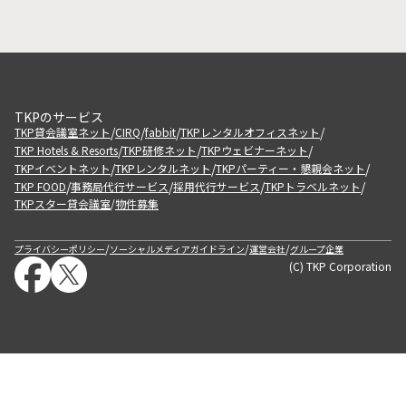
TKPのサービス
/
/
/
/
TKP貸会議室ネット
CIRQ
fabbit
TKPレンタルオフィスネット
/
/
/
TKP Hotels & Resorts
TKP研修ネット
TKPウェビナーネット
/
/
/
TKPイベントネット
TKPレンタルネット
TKPパーティー・懇親会ネット
/
/
/
/
TKP FOOD
事務局代行サービス
採用代行サービス
TKPトラベルネット
TKPスター貸会議室
物件募集
/
/
/
/
プライバシーポリシー
ソーシャルメディアガイドライン
運営会社
グループ企業
(C) TKP Corporation