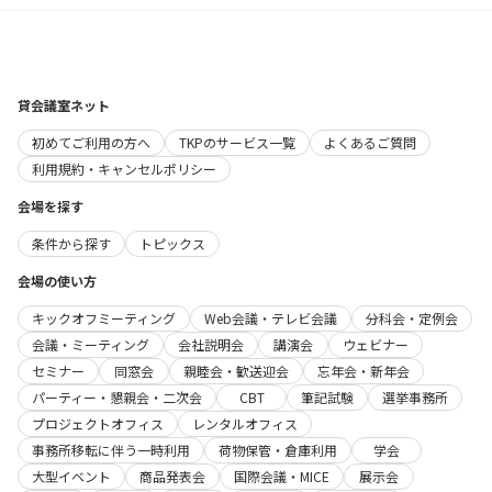
貸会議室ネット
初めてご利用の方へ
TKPのサービス一覧
よくあるご質問
利用規約・キャンセルポリシー
会場を探す
条件から探す
トピックス
会場の使い方
キックオフミーティング
Web会議・テレビ会議
分科会・定例会
会議・ミーティング
会社説明会
講演会
ウェビナー
セミナー
同窓会
親睦会・歓送迎会
忘年会・新年会
パーティー・懇親会・二次会
CBT
筆記試験
選挙事務所
プロジェクトオフィス
レンタルオフィス
事務所移転に伴う一時利用
荷物保管・倉庫利用
学会
大型イベント
商品発表会
国際会議・MICE
展示会