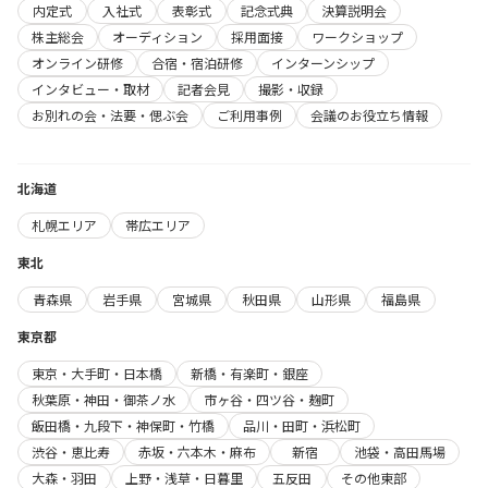
内定式
入社式
表彰式
記念式典
決算説明会
株主総会
オーディション
採用面接
ワークショップ
オンライン研修
合宿・宿泊研修
インターンシップ
インタビュー・取材
記者会見
撮影・収録
お別れの会・法要・偲ぶ会
ご利用事例
会議のお役立ち情報
北海道
札幌エリア
帯広エリア
東北
青森県
岩手県
宮城県
秋田県
山形県
福島県
東京都
東京・大手町・日本橋
新橋・有楽町・銀座
秋葉原・神田・御茶ノ水
市ヶ谷・四ツ谷・麹町
飯田橋・九段下・神保町・竹橋
品川・田町・浜松町
渋谷・恵比寿
赤坂・六本木・麻布
新宿
池袋・高田馬場
大森・羽田
上野・浅草・日暮里
五反田
その他東部