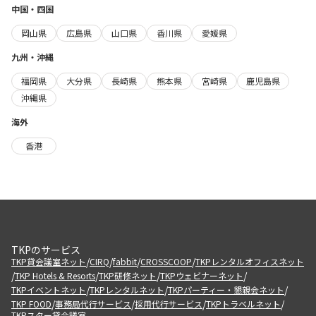
中国・四国
岡山県
広島県
山口県
香川県
愛媛県
九州・沖縄
福岡県
大分県
長崎県
熊本県
宮崎県
鹿児島県
沖縄県
海外
香港
TKPのサービス
/
/
/
/
TKP貸会議室ネット
CIRQ
fabbit
CROSSCOOP
TKPレンタルオフィスネット
/
/
/
/
TKP Hotels & Resorts
TKP研修ネット
TKPウェビナーネット
/
/
/
TKPイベントネット
TKPレンタルネット
TKPパーティー・懇親会ネット
/
/
/
/
TKP FOOD
事務局代行サービス
採用代行サービス
TKPトラベルネット
TKPスター貸会議室