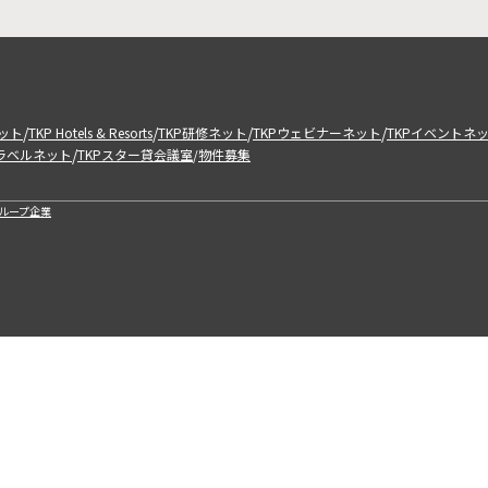
/
/
/
/
ット
TKP Hotels & Resorts
TKP研修ネット
TKPウェビナーネット
TKPイベントネ
/
トラベルネット
TKPスター貸会議室
物件募集
/
ループ企業