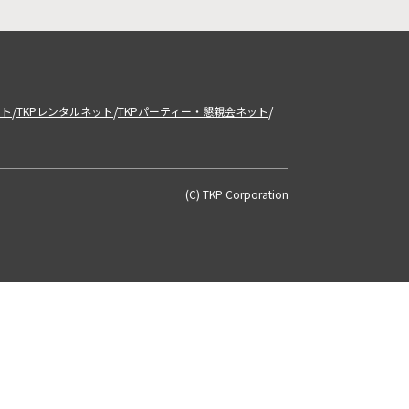
/
/
/
ット
TKPレンタルネット
TKPパーティー・懇親会ネット
(C) TKP Corporation