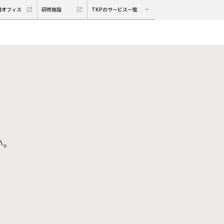
期オフィス
研修施設
TKPのサービス一覧
い。