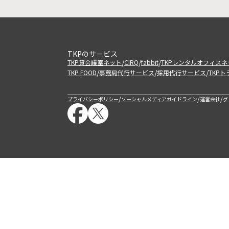
TKPのサービス
/
/
/
TKP貸会議室ネット
CIRQ
fabbit
TKPレンタルオフィスネ
/
/
/
TKP FOOD
事務局代行サービス
採用代行サービス
TKP
/
/
/
プライバシーポリシー
ソーシャルメディアガイドライン
運営会社
グ