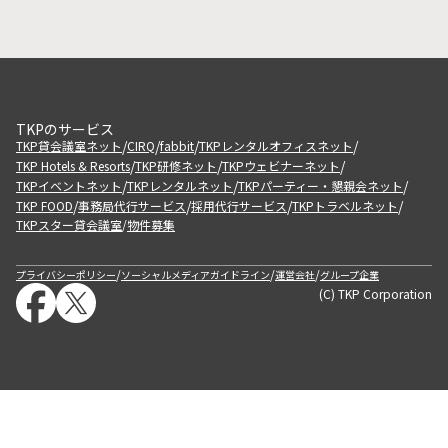
TKPのサービス
/
/
/
/
TKP貸会議室ネット
CIRQ
fabbit
TKPレンタルオフィスネット
/
/
/
TKP Hotels & Resorts
TKP研修ネット
TKPウェビナーネット
/
/
/
TKPイベントネット
TKPレンタルネット
TKPパーティー・懇親会ネット
/
/
/
/
TKP FOOD
事務局代行サービス
採用代行サービス
TKPトラベルネット
TKPスター貸会議室
物件募集
/
/
/
/
プライバシーポリシー
ソーシャルメディアガイドライン
運営会社
グループ企業
(C) TKP Corporation