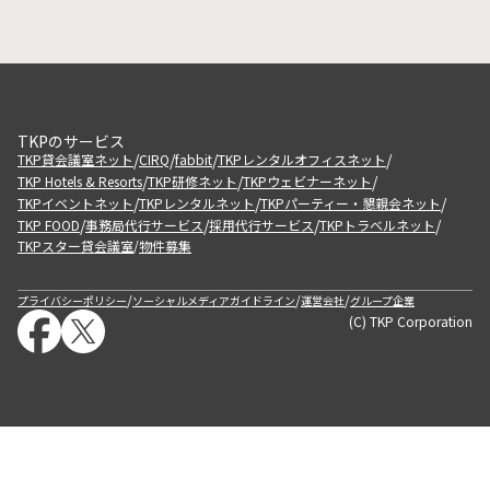
TKPのサービス
/
/
/
/
TKP貸会議室ネット
CIRQ
fabbit
TKPレンタルオフィスネット
/
/
/
TKP Hotels & Resorts
TKP研修ネット
TKPウェビナーネット
/
/
/
TKPイベントネット
TKPレンタルネット
TKPパーティー・懇親会ネット
/
/
/
/
TKP FOOD
事務局代行サービス
採用代行サービス
TKPトラベルネット
TKPスター貸会議室
物件募集
/
/
/
/
プライバシーポリシー
ソーシャルメディアガイドライン
運営会社
グループ企業
(C) TKP Corporation