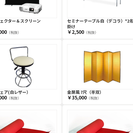
ェクター＆スクリーン
セミナーテーブル白（デコラ）*2
掛け
000
￥2,500
（税抜）
（税抜）
ェア(白レザー）
金屏風 7尺（半双）
000
￥35,000
（税抜）
（税抜）