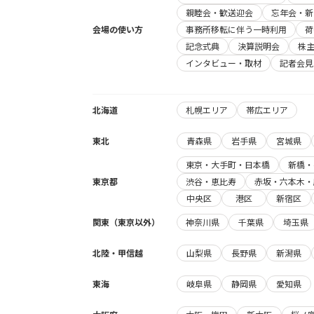
親睦会・歓送迎会
忘年会・新
会場の使い方
事務所移転に伴う一時利用
荷
記念式典
決算説明会
株
インタビュー・取材
記者会見
北海道
札幌エリア
帯広エリア
東北
青森県
岩手県
宮城県
東京・大手町・日本橋
新橋・
東京都
渋谷・恵比寿
赤坂・六本木・
中央区
港区
新宿区
関東（東京以外）
神奈川県
千葉県
埼玉県
北陸・甲信越
山梨県
長野県
新潟県
東海
岐阜県
静岡県
愛知県