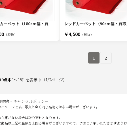
カーペット（180cm幅・買
レッドカーペット（90cm幅・買取
00
￥4,500
（税抜）
（税抜）
1
2
19
点中
1
～
18
件を表示中
（
1
/
2
ページ）
用規約・キャンセルポリシー
はイメージです。写真と全く同じ品物ではない場合がございます。
の在庫がない場合は取り寄せとなります。
せ商品は上記の金額を上回る場合がございますので、予めご了承いただきますようお