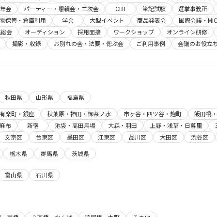
年会
パーティー・懇親会・二次会
CBT
筆記試験
選挙事務所
物保管・倉庫利用
学会
大型イベント
商品発表会
国際会議・MIC
主総会
オーディション
採用面接
ワークショップ
オンライン研修
撮影・収録
お別れの会・法要・偲ぶ会
ご利用事例
会議のお役立
秋田県
山形県
福島県
有楽町・銀座
秋葉原・神田・御茶ノ水
市ヶ谷・四ツ谷・麹町
飯田橋
麻布
新宿
池袋・高田馬場
大森・羽田
上野・浅草・日暮里
文京区
台東区
墨田区
江東区
品川区
大田区
渋谷区
栃木県
群馬県
茨城県
富山県
石川県