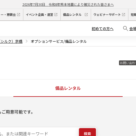
2026年7月30日
令和8年熊本地震により被災された皆さまへ
ィー・懇親会
イベント企画・運営
備品レンタル
ウェビナーサポート
短
初めての方へ
会
Q（シルク）京橋
オプションサービス/備品レンタル
お問い合わ
備品レンタル
もご用意可能です。
検索