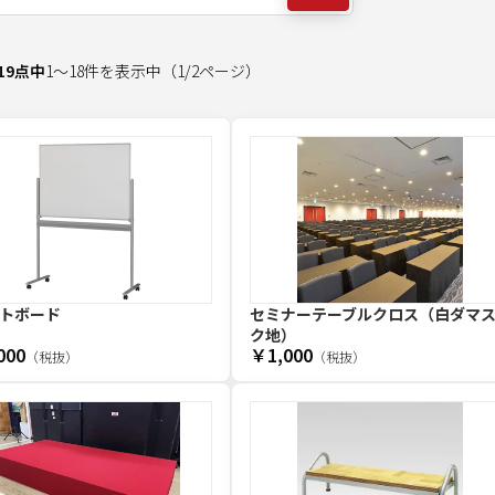
19
点中
1
～
18
件を表示中
（
1
/
2
ページ）
トボード
セミナーテーブルクロス（白ダマ
ク地）
000
￥1,000
（税抜）
（税抜）