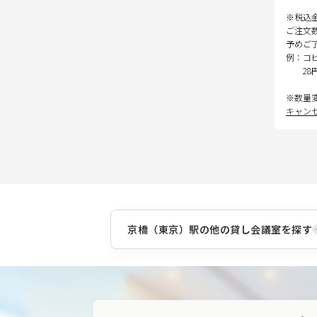
※税込
ご注文
予めご
例：コ
28
※数量
キャン
京橋（東京）駅
の他の貸し会議室を探す