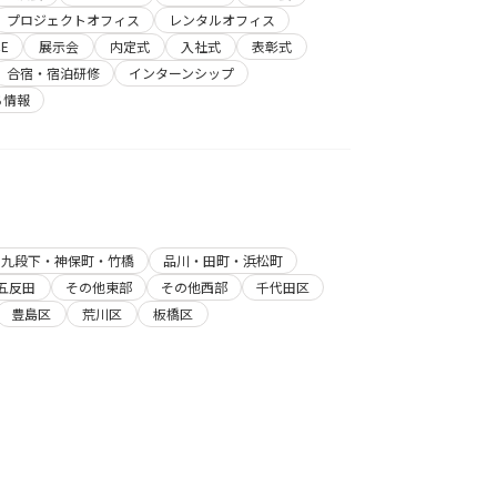
プロジェクトオフィス
レンタルオフィス
E
展示会
内定式
入社式
表彰式
合宿・宿泊研修
インターンシップ
ち情報
・九段下・神保町・竹橋
品川・田町・浜松町
五反田
その他東部
その他西部
千代田区
豊島区
荒川区
板橋区