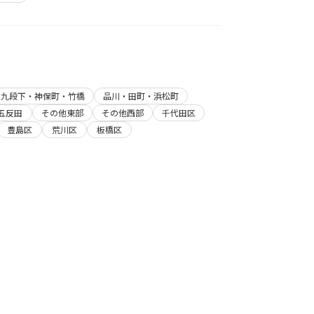
・九段下・神保町・竹橋
品川・田町・浜松町
五反田
その他東部
その他西部
千代田区
豊島区
荒川区
板橋区