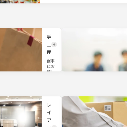
手
土
産
催事
にお
越し
いた
だく
お客
様や
来場
者様
レ
向け
イ
の手
ア
土
産・