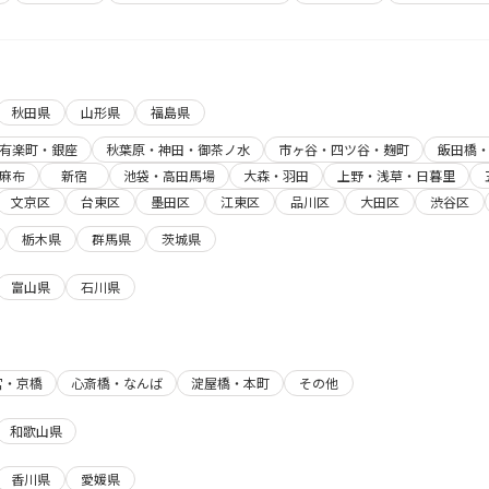
秋田県
山形県
福島県
有楽町・銀座
秋葉原・神田・御茶ノ水
市ヶ谷・四ツ谷・麹町
飯田橋
麻布
新宿
池袋・高田馬場
大森・羽田
上野・浅草・日暮里
文京区
台東区
墨田区
江東区
品川区
大田区
渋谷区
栃木県
群馬県
茨城県
富山県
石川県
宮・京橋
心斎橋・なんば
淀屋橋・本町
その他
和歌山県
香川県
愛媛県