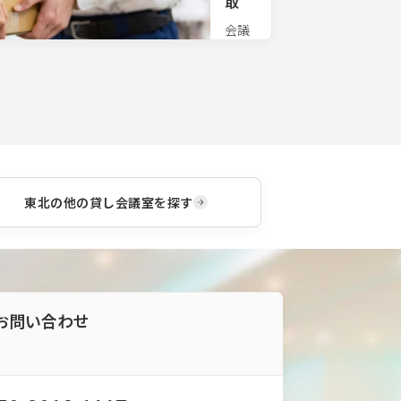
取
の手
配も
会議
承り
でお
ま
使い
す。
の物
ご希
品を
望の
事務
備品
所で
がご
お預
ざい
かり
まし
致し
た
ま
東北
の他の貸し会議室を探す
ら、
す。
お気
荷物
軽に
は事
ご相
前に
談く
送り
ださ
当日
い。
お問い合わせ
は手
ぶら
で来
館頂
く事