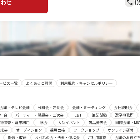
0
合わせ
ま
す。
※一
部会
場・
パタ
ーン
は対
象外
とな
りま
す。
サービス一覧
よくあるご質問
利用規約・キャンセルポリシー
b会議・テレビ会議
分科会・定例会
会議・ミーティング
会社説明会
年会
パーティー・懇親会・二次会
CBT
筆記試験
選挙事務所
物保管・倉庫利用
学会
大型イベント
商品発表会
国際会議・MIC
主総会
オーディション
採用面接
ワークショップ
オンライン研修
撮影・収録
お別れの会・法要・偲ぶ会
ご利用事例
会議のお役立