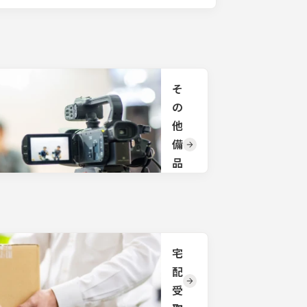
そ
の
他
備
品
手
配
サイ
トに
掲載
宅
され
配
てい
ない
受
備品