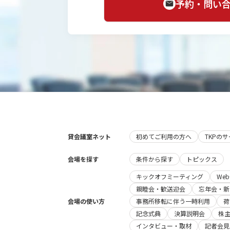
予約・問い
貸会議室ネット
初めてご利用の方へ
TKPの
会場を探す
条件から探す
トピックス
キックオフミーティング
We
親睦会・歓送迎会
忘年会・新
会場の使い方
事務所移転に伴う一時利用
荷
記念式典
決算説明会
株
インタビュー・取材
記者会見