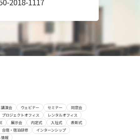
50-2018-1117
が可
能で
す。
講演会
ウェビナー
セミナー
同窓会
プロジェクトオフィス
レンタルオフィス
E
展示会
内定式
入社式
表彰式
合宿・宿泊研修
インターンシップ
ち情報