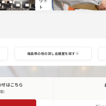
ウ
贈答
ト
品を
取り
変
揃え
更
てお
りま
TKP
す。
の会
場で
は豊
富な
レイ
福島県
の他の貸し会議室を探す
アウ
トパ
ター
ンか
らご
利用
に合
わせはこちら
わせ
てお
返答）
選び
いた
だけ