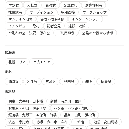
内定式
入社式
表彰式
記念式典
決算説明会
株主総会
オーディション
採用面接
ワークショップ
オンライン研修
合宿・宿泊研修
インターンシップ
インタビュー・取材
記者会見
撮影・収録
お別れの会・法要・偲ぶ会
ご利用事例
会議のお役立ち情報
北海道
札幌エリア
帯広エリア
東北
青森県
岩手県
宮城県
秋田県
山形県
福島県
東京都
東京・大手町・日本橋
新橋・有楽町・銀座
秋葉原・神田・御茶ノ水
市ヶ谷・四ツ谷・麹町
飯田橋・九段下・神保町・竹橋
品川・田町・浜松町
渋谷・恵比寿
赤坂・六本木・麻布
新宿
池袋・高田馬場
大森・羽田
上野・浅草・日暮里
五反田
その他東部