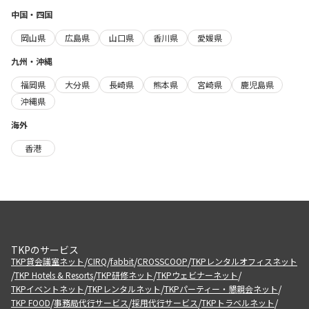
中国・四国
岡山県
広島県
山口県
香川県
愛媛県
九州・沖縄
福岡県
大分県
長崎県
熊本県
宮崎県
鹿児島県
沖縄県
海外
香港
TKPのサービス
/
/
/
/
TKP貸会議室ネット
CIRQ
fabbit
CROSSCOOP
TKPレンタルオフィスネット
/
/
/
/
TKP Hotels & Resorts
TKP研修ネット
TKPウェビナーネット
/
/
/
TKPイベントネット
TKPレンタルネット
TKPパーティー・懇親会ネット
/
/
/
/
TKP FOOD
事務局代行サービス
採用代行サービス
TKPトラベルネット