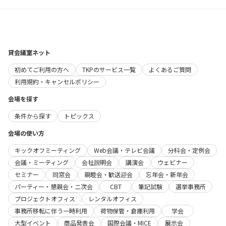
貸会議室ネット
初めてご利用の方へ
TKPのサービス一覧
よくあるご質問
利用規約・キャンセルポリシー
会場を探す
条件から探す
トピックス
会場の使い方
キックオフミーティング
Web会議・テレビ会議
分科会・定例会
会議・ミーティング
会社説明会
講演会
ウェビナー
セミナー
同窓会
親睦会・歓送迎会
忘年会・新年会
パーティー・懇親会・二次会
CBT
筆記試験
選挙事務所
プロジェクトオフィス
レンタルオフィス
事務所移転に伴う一時利用
荷物保管・倉庫利用
学会
大型イベント
商品発表会
国際会議・MICE
展示会