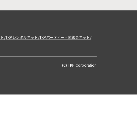
/
/
/
ット
TKPレンタルネット
TKPパーティー・懇親会ネット
(C) TKP Corporation