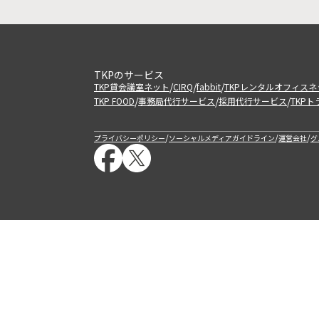
TKPのサービス
/
/
/
TKP貸会議室ネット
CIRQ
fabbit
TKPレンタルオフィスネ
/
/
/
TKP FOOD
事務局代行サービス
採用代行サービス
TKP
/
/
/
プライバシーポリシー
ソーシャルメディアガイドライン
運営会社
グ