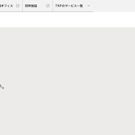
期オフィス
研修施設
TKPのサービス一覧
い。