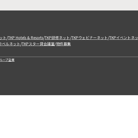
/
/
/
/
ット
TKP Hotels & Resorts
TKP研修ネット
TKPウェビナーネット
TKPイベントネ
/
トラベルネット
TKPスター貸会議室
物件募集
/
ループ企業