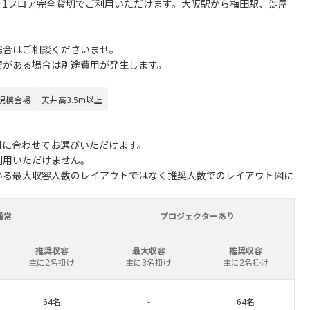
を1フロア完全貸切でご利用いただけます。大阪駅から梅田駅、淀屋
。
場合はご相談くださいませ。
要がある場合は別途費用が発生します。
規模会場
天井高3.5m以上
用に合わせてお選びいただけます。
利用いただけません。
いる最大収容人数のレイアウトではなく推奨人数でのレイアウト図に
通常
プロジェクターあり
推奨収容
最大収容
推奨収容
主に2名掛け
主に3名掛け
主に2名掛け
64名
-
64名