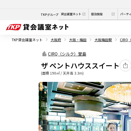
貸会議室ネット
宿泊施設
パーテ
TKPグループ
TKP貸会議室ネット
大阪府
大阪・梅田
大阪梅田駅
CIR
CIRQ（シルク）堂島
ザ ペントハウススイート
(面積 190㎡ / 天井高 3.3m)