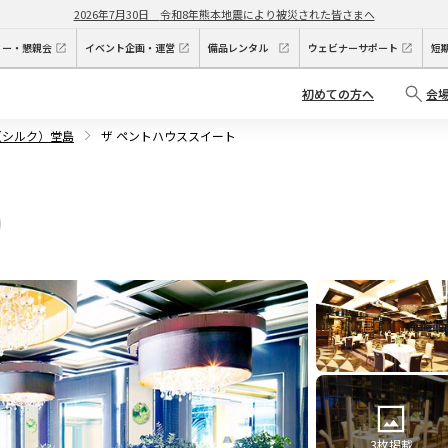
2026年7月30日
令和8年熊本地震により被災された皆さまへ
ィー・懇親会
イベント企画・運営
備品レンタル
ウェビナーサポート
短
初めての方へ
会
Q（シルク）堂島
ザ ペントハウススイート
3
枚掲載