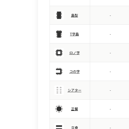
島型
-
T字島
-
ロノ字
-
コの字
-
シアター
-
正餐
-
立食
-