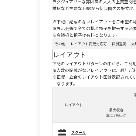
ラグジュアリーな雰囲気の大人の上質空間
橋駅など主要な10駅から徒歩圏内の好立地
※下記に記載のないレイアウトをご希望の
※展示会等で全ての机と椅子を撤去する必
※会議机と椅子は有料となります。
その他
レイアウト変更対応可
個別空調
大
レイアウト
下記のレイアウトパターンの中から、ご利
※人数の記載がないレイアウトは、原則ご
※正餐・立食のレイアウト図は表記されて
なります。
レイアウト
最大収容
主に3名掛け
スクール
-