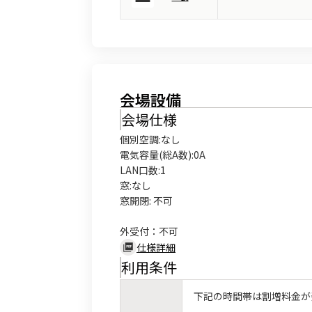
会場設備
会場仕様
個別空調:なし

電気容量(総A数):0A

LAN口数:1

窓:なし

窓開閉: 不可

外受付：不可
仕様詳細
利用条件
下記の時間帯は割増料金が