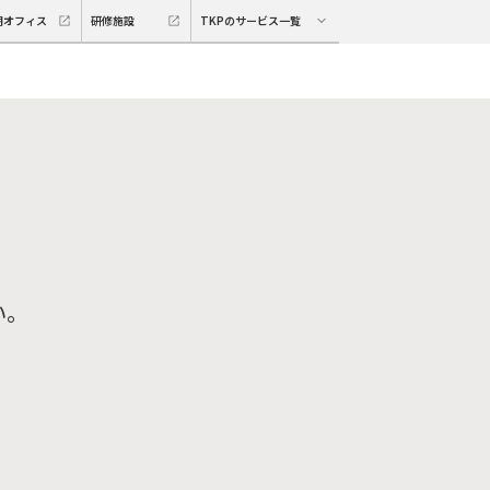
期オフィス
研修施設
TKPのサービス一覧
い。