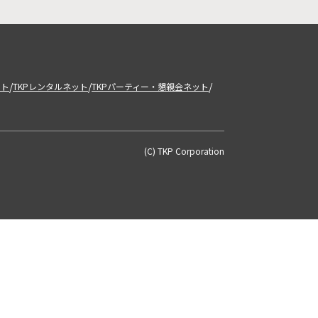
/
/
/
ット
TKPレンタルネット
TKPパーティー・懇親会ネット
(C) TKP Corporation