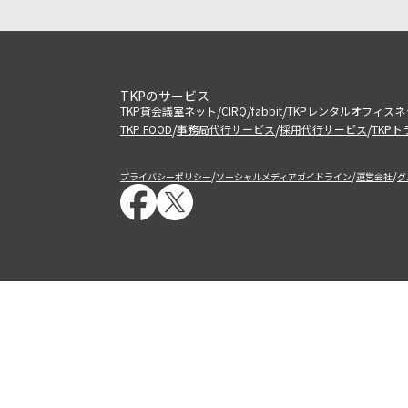
TKPのサービス
/
/
/
TKP貸会議室ネット
CIRQ
fabbit
TKPレンタルオフィスネ
/
/
/
TKP FOOD
事務局代行サービス
採用代行サービス
TKP
/
/
/
プライバシーポリシー
ソーシャルメディアガイドライン
運営会社
グ