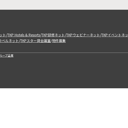
/
/
/
/
ット
TKP Hotels & Resorts
TKP研修ネット
TKPウェビナーネット
TKPイベントネ
/
トラベルネット
TKPスター貸会議室
物件募集
/
ループ企業