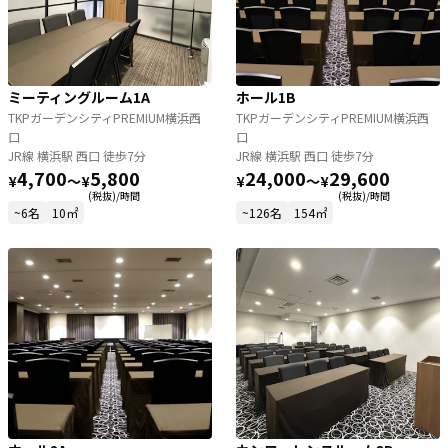
ミーティングルーム1A
ホール1B
TKPガーデンシティPREMIUM横浜西
TKPガーデンシティPREMIUM横浜西
口
口
JR線 横浜駅 西口 徒歩7分
JR線 横浜駅 西口 徒歩7分
4,700
5,800
24,000
29,600
¥
〜
¥
¥
〜
¥
(税抜)/時間
(税抜)/時間
~6名
10㎡
~126名
154㎡