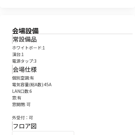
会場設備
常設備品
ホワイトボード
:
1
演台
:
1
電源タップ
:
3
会場仕様
個別空調:有

電気容量(総A数):45A

LAN口数:6

窓:有

窓開閉: 可

外受付：可
フロア図