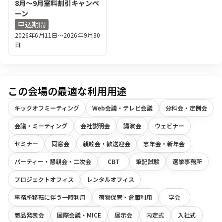
8月～9月室料割引キャンペ
ーン
申込期間
2026年6月11日
〜
2026年9月30
日
この会場の最適な利用用途
キックオフミーティング
Web会議・テレビ会議
分科会・定例会
会議・ミーティング
会社説明会
講演会
ウェビナー
セミナー
同窓会
親睦会・歓送迎会
忘年会・新年会
パーティー・懇親会・二次会
CBT
筆記試験
選挙事務所
プロジェクトオフィス
レンタルオフィス
事務所移転に伴う一時利用
荷物保管・倉庫利用
学会
商品発表会
国際会議・MICE
展示会
内定式
入社式