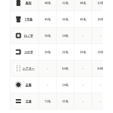
島型
48名
32名
48名
32名
T字島
45名
30名
45名
30名
ロノ字
36名
24名
-
-
コの字
30名
20名
30名
20名
シアター
-
84名
-
84名
正餐
-
24名
-
-
立食
72名
35名
-
-