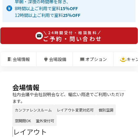
早朝・深夜の時間帯を除き、
8時間以上ご利用で室料
15％OFF
12時間以上ご利用で室料
25％OFF
24時間受付・相談無料
ご予約・問い合わせ
会場情報
会場設備
オプション
キャ
会場情報
社内会議や会社説明会など、幅広い用途でご利用いただけ
ます。
カンファレンスルーム
レイアウト変更対応可
個別空調
窓開閉OK
室外受付可
レイアウト