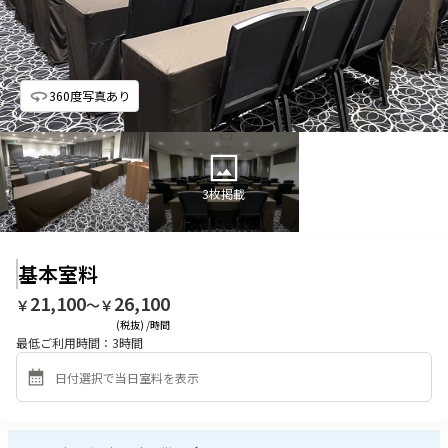
360度写真あり
3
枚掲載
基本室料
21,100
26,100
￥
〜￥
(税抜) /時間
最低ご利用時間：
3
時間