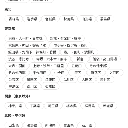
東北
青森県
岩手県
宮城県
秋田県
山形県
福島県
東京都
東京・大手町・日本橋
新橋・有楽町・銀座
秋葉原・神田・御茶ノ水
市ヶ谷・四ツ谷・麹町
飯田橋・九段下・神保町・竹橋
品川・田町・浜松町
渋谷・恵比寿
赤坂・六本木・麻布
新宿
池袋・高田馬場
大森・羽田
上野・浅草・日暮里
五反田
その他東部
その他西部
千代田区
中央区
港区
新宿区
文京区
台東区
墨田区
江東区
品川区
大田区
渋谷区
豊島区
荒川区
板橋区
関東（東京以外）
神奈川県
千葉県
埼玉県
栃木県
群馬県
茨城県
北陸・甲信越
山梨県
長野県
新潟県
富山県
石川県