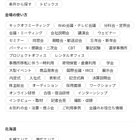
条件から探す
トピックス
会場の使い方
キックオフミーティング
Web会議・テレビ会議
分科会・定例会
会議・ミーティング
会社説明会
講演会
ウェビナー
セミナー
同窓会
親睦会・歓送迎会
忘年会・新年会
パーティー・懇親会・二次会
CBT
筆記試験
選挙事務所
プロジェクトオフィス
レンタルオフィス
事務所移転に伴う一時利用
荷物保管・倉庫利用
学会
大型イベント
商品発表会
国際会議・MICE
展示会
内定式
入社式
表彰式
記念式典
決算説明会
株主総会
オーディション
採用面接
ワークショップ
オンライン研修
合宿・宿泊研修
インターンシップ
インタビュー・取材
記者会見
撮影・収録
お別れの会・法要・偲ぶ会
ご利用事例
会議のお役立ち情報
北海道
札幌エリア
帯広エリア