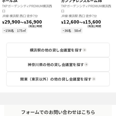
ホール2A
カンファレンスルーム3B
TKPガーデンシティPREMIUM横浜西
TKPガーデンシティPREMIUM横浜西
口
口
JR線 横浜駅 西口 徒歩7分
JR線 横浜駅 西口 徒歩7分
29,900
36,900
12,600
15,600
¥
〜
¥
¥
〜
¥
(税抜)/時間
(税抜)/時間
~156名
175㎡
~36名
58㎡
横浜駅
の他の貸し会議室を探す
神奈川県
の他の貸し会議室を探す
関東（東京以外）
の他の貸し会議室を探す
フォームでのお問い合わせはこちら