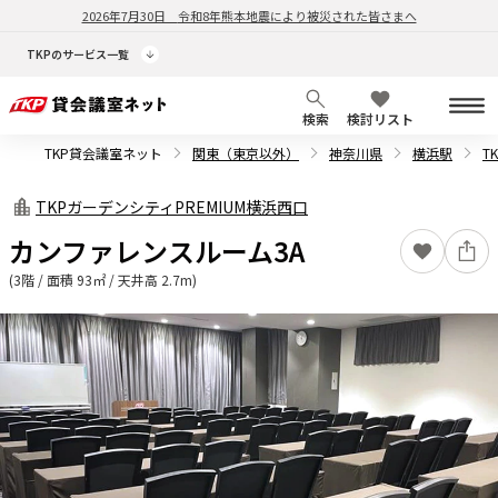
2026年7月30日
令和8年熊本地震により被災された皆さまへ
TKPのサービス一覧
検索
検討リスト
TKP貸会議室ネット
関東（東京以外）
神奈川県
横浜駅
T
TKPガーデンシティPREMIUM横浜西口
カンファレンスルーム3A
(3階 / 面積 93㎡ / 天井高 2.7m)