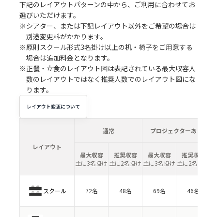
下記のレイアウトパターンの中から、ご利用に合わせてお
選びいただけます。
※シアター、または下記レイアウト以外をご希望の場合は
別途変更料がかかります。
※原則スクール形式3名掛け以上の机・椅子をご用意する
場合は追加料金となります。
※正餐・立食のレイアウト図は表記されている最大収容人
数のレイアウトではなく推奨人数でのレイアウト図にな
ります。
レイアウト変更について
通常
プロジェクターあり
レイアウト
最大収容
推奨収容
最大収容
推奨収容
主に3名掛け
主に2名掛け
主に3名掛け
主に2名掛け
スクール
72名
48名
69名
46名