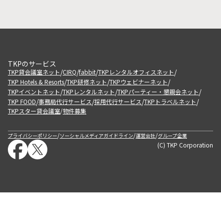
TKPのサービス
/
/
/
/
TKP貸会議室ネット
CIRQ
fabbit
TKPレンタルオフィスネット
/
/
/
TKP Hotels & Resorts
TKP研修ネット
TKPウェビナーネット
/
/
/
TKPイベントネット
TKPレンタルネット
TKPパーティー・懇親会ネット
/
/
/
/
TKP FOOD
事務局代行サービス
採用代行サービス
TKPトラベルネット
TKPスター貸会議室
物件募集
/
/
/
/
プライバシーポリシー
ソーシャルメディアガイドライン
運営会社
グループ企業
(C) TKP Corporation