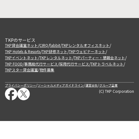
TKPのサービス
/
/
/
/
TKP貸会議室ネット
CIRQ
fabbit
TKPレンタルオフィスネット
/
/
/
TKP Hotels & Resorts
TKP研修ネット
TKPウェビナーネット
/
/
/
TKPイベントネット
TKPレンタルネット
TKPパーティー・懇親会ネット
/
/
/
/
TKP FOOD
事務局代行サービス
採用代行サービス
TKPトラベルネット
TKPスター貸会議室
物件募集
/
/
/
/
プライバシーポリシー
ソーシャルメディアガイドライン
運営会社
グループ企業
(C) TKP Corporation