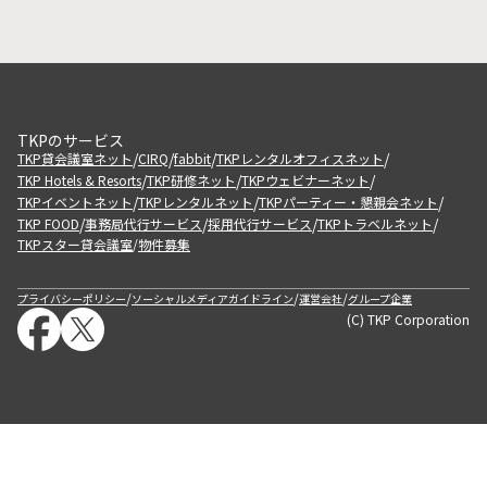
TKPのサービス
/
/
/
/
TKP貸会議室ネット
CIRQ
fabbit
TKPレンタルオフィスネット
/
/
/
TKP Hotels & Resorts
TKP研修ネット
TKPウェビナーネット
/
/
/
TKPイベントネット
TKPレンタルネット
TKPパーティー・懇親会ネット
/
/
/
/
TKP FOOD
事務局代行サービス
採用代行サービス
TKPトラベルネット
TKPスター貸会議室
物件募集
/
/
/
/
プライバシーポリシー
ソーシャルメディアガイドライン
運営会社
グループ企業
(C) TKP Corporation