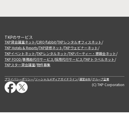
TKPのサービス
/
/
/
/
TKP貸会議室ネット
CIRQ
fabbit
TKPレンタルオフィスネット
/
/
/
TKP Hotels & Resorts
TKP研修ネット
TKPウェビナーネット
/
/
/
TKPイベントネット
TKPレンタルネット
TKPパーティー・懇親会ネット
/
/
/
/
TKP FOOD
事務局代行サービス
採用代行サービス
TKPトラベルネット
TKPスター貸会議室
物件募集
/
/
/
/
プライバシーポリシー
ソーシャルメディアガイドライン
運営会社
グループ企業
(C) TKP Corporation