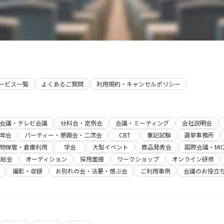
サービス一覧
よくあるご質問
利用規約・キャンセルポリシー
b会議・テレビ会議
分科会・定例会
会議・ミーティング
会社説明会
年会
パーティー・懇親会・二次会
CBT
筆記試験
選挙事務所
物保管・倉庫利用
学会
大型イベント
商品発表会
国際会議・MIC
主総会
オーディション
採用面接
ワークショップ
オンライン研修
撮影・収録
お別れの会・法要・偲ぶ会
ご利用事例
会議のお役立