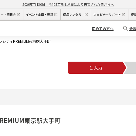
2026年7月30日
令和8年熊本地震により被災された皆さまへ
ィー・懇親会
イベント企画・運営
備品レンタル
ウェビナーサポート
短
初めての方へ
会
ンシティPREMIUM東京駅大手町
1. 入力
2
REMIUM東京駅大手町