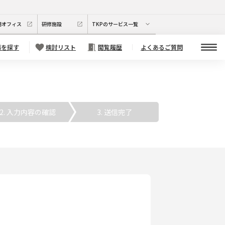
期オフィス
研修施設
TKPのサービス一覧
場を探す
検討リスト
閲覧履歴
よくあるご質問
. 入力内容の確認
3. 送信完了