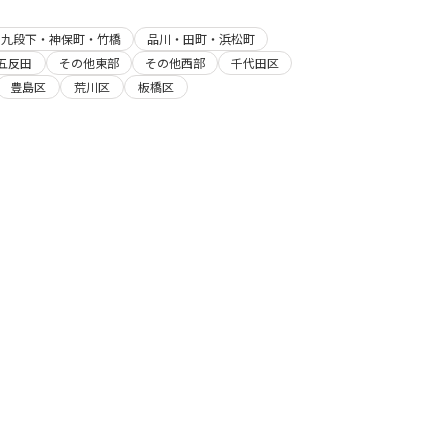
・九段下・神保町・竹橋
品川・田町・浜松町
五反田
その他東部
その他西部
千代田区
豊島区
荒川区
板橋区