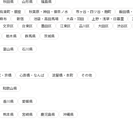
秋田県
山形県
福島県
有楽町・銀座
秋葉原・神田・御茶ノ水
市ヶ谷・四ツ谷・麹町
飯田橋
麻布
新宿
池袋・高田馬場
大森・羽田
上野・浅草・日暮里
文京区
台東区
墨田区
江東区
品川区
大田区
渋谷区
栃木県
群馬県
茨城県
富山県
石川県
宮・京橋
心斎橋・なんば
淀屋橋・本町
その他
和歌山県
香川県
愛媛県
熊本県
宮崎県
鹿児島県
沖縄県