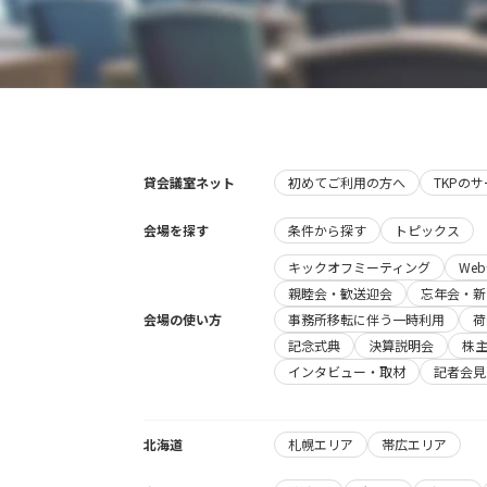
貸会議室ネット
初めてご利用の方へ
TKPの
会場を探す
条件から探す
トピックス
キックオフミーティング
We
親睦会・歓送迎会
忘年会・新
会場の使い方
事務所移転に伴う一時利用
荷
記念式典
決算説明会
株
インタビュー・取材
記者会見
北海道
札幌エリア
帯広エリア