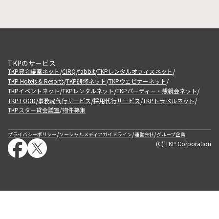
TKPのサービス
/
/
/
/
TKP貸会議室ネット
CIRQ
fabbit
TKPレンタルオフィスネット
/
/
/
TKP Hotels & Resorts
TKP研修ネット
TKPウェビナーネット
/
/
/
TKPイベントネット
TKPレンタルネット
TKPパーティー・懇親会ネット
/
/
/
/
TKP FOOD
事務局代行サービス
採用代行サービス
TKPトラベルネット
TKPスター貸会議室
物件募集
/
/
/
/
プライバシーポリシー
ソーシャルメディアガイドライン
運営会社
グループ企業
(C) TKP Corporation