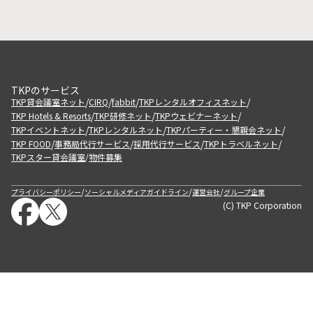
TKPのサービス
/
/
/
/
TKP貸会議室ネット
CIRQ
fabbit
TKPレンタルオフィスネット
/
/
/
TKP Hotels & Resorts
TKP研修ネット
TKPウェビナーネット
/
/
/
TKPイベントネット
TKPレンタルネット
TKPパーティー・懇親会ネット
/
/
/
/
TKP FOOD
事務局代行サービス
採用代行サービス
TKPトラベルネット
TKPスター貸会議室
物件募集
/
/
/
/
プライバシーポリシー
ソーシャルメディアガイドライン
運営会社
グループ企業
(C) TKP Corporation