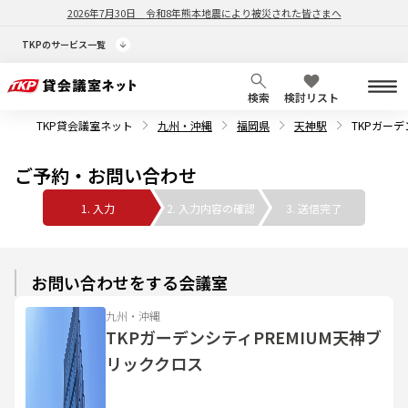
2026年7月30日
令和8年熊本地震により被災された皆さまへ
TKPのサービス一覧
検索
検討リスト
TKP貸会議室ネット
九州・沖縄
福岡県
天神駅
TKPガーデ
ご予約・お問い合わせ
1. 入力
2. 入力内容の確認
3. 送信完了
お問い合わせをする会議室
九州・沖縄
TKPガーデンシティPREMIUM天神ブ
リッククロス