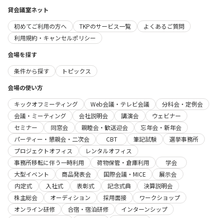
貸会議室ネット
初めてご利用の方へ
TKPのサービス一覧
よくあるご質問
利用規約・キャンセルポリシー
会場を探す
条件から探す
トピックス
会場の使い方
キックオフミーティング
Web会議・テレビ会議
分科会・定例会
会議・ミーティング
会社説明会
講演会
ウェビナー
セミナー
同窓会
親睦会・歓送迎会
忘年会・新年会
パーティー・懇親会・二次会
CBT
筆記試験
選挙事務所
プロジェクトオフィス
レンタルオフィス
事務所移転に伴う一時利用
荷物保管・倉庫利用
学会
大型イベント
商品発表会
国際会議・MICE
展示会
内定式
入社式
表彰式
記念式典
決算説明会
株主総会
オーディション
採用面接
ワークショップ
オンライン研修
合宿・宿泊研修
インターンシップ