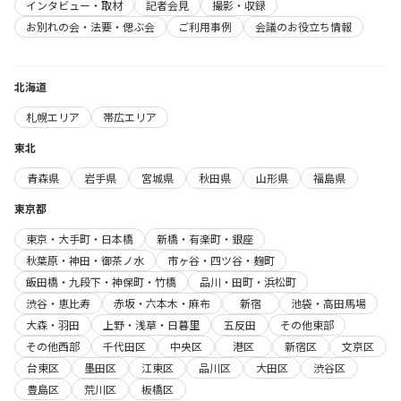
インタビュー・取材
記者会見
撮影・収録
お別れの会・法要・偲ぶ会
ご利用事例
会議のお役立ち情報
北海道
札幌エリア
帯広エリア
東北
青森県
岩手県
宮城県
秋田県
山形県
福島県
東京都
東京・大手町・日本橋
新橋・有楽町・銀座
秋葉原・神田・御茶ノ水
市ヶ谷・四ツ谷・麹町
飯田橋・九段下・神保町・竹橋
品川・田町・浜松町
渋谷・恵比寿
赤坂・六本木・麻布
新宿
池袋・高田馬場
大森・羽田
上野・浅草・日暮里
五反田
その他東部
その他西部
千代田区
中央区
港区
新宿区
文京区
台東区
墨田区
江東区
品川区
大田区
渋谷区
豊島区
荒川区
板橋区