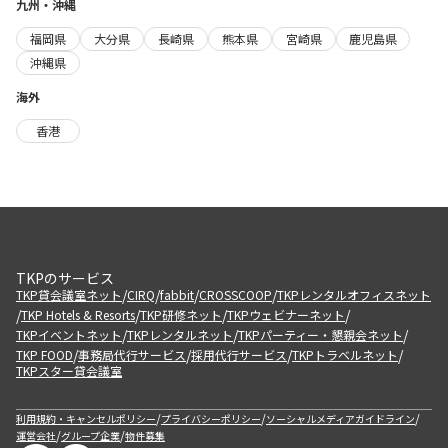
九州・沖縄
福岡県
大分県
長崎県
熊本県
宮崎県
鹿児島県
沖縄県
海外
香港
TKPのサービス
/
/
/
/
TKP貸会議室ネット
CIRQ
fabbit
CROSSCOOP
TKPレンタルオフィスネット
/
/
/
/
TKP Hotels & Resorts
TKP研修ネット
TKPウェビナーネット
/
/
/
TKPイベントネット
TKPレンタルネット
TKPパーティー・懇親会ネット
/
/
/
/
TKP FOOD
事務局代行サービス
採用代行サービス
TKPトラベルネット
TKPスター貸会議室
/
/
/
利用規約・キャンセルポリシー
プライバシーポリシー
ソーシャルメディアガイドライン
/
/
運営会社
グループ企業
物件募集