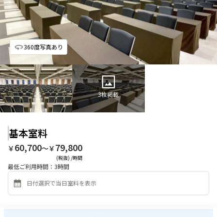
360度写真あり
3
枚掲載
基本室料
60,700
79,800
￥
〜￥
(税抜) /時間
最低ご利用時間：
3
時間