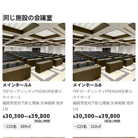
同じ施設の会議室
メインホールA
メインホールB
TKPガーデンシティPREMIUM天神ス
TKPガーデンシティPREMIUM天神ス
カイホール
カイホール
福岡市営地下鉄七隈線 天神南駅 徒歩
福岡市営地下鉄七隈線 天神南駅 徒歩
1分
1分
30,300
39,800
30,300
39,800
¥
〜
¥
¥
〜
¥
(税抜)/時間
(税抜)/時間
~225名
309㎡
~225名
310㎡