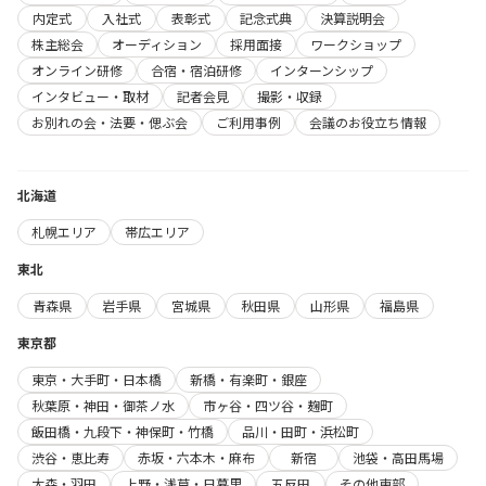
内定式
入社式
表彰式
記念式典
決算説明会
株主総会
オーディション
採用面接
ワークショップ
オンライン研修
合宿・宿泊研修
インターンシップ
インタビュー・取材
記者会見
撮影・収録
お別れの会・法要・偲ぶ会
ご利用事例
会議のお役立ち情報
北海道
札幌エリア
帯広エリア
東北
青森県
岩手県
宮城県
秋田県
山形県
福島県
東京都
東京・大手町・日本橋
新橋・有楽町・銀座
秋葉原・神田・御茶ノ水
市ヶ谷・四ツ谷・麹町
飯田橋・九段下・神保町・竹橋
品川・田町・浜松町
渋谷・恵比寿
赤坂・六本木・麻布
新宿
池袋・高田馬場
大森・羽田
上野・浅草・日暮里
五反田
その他東部