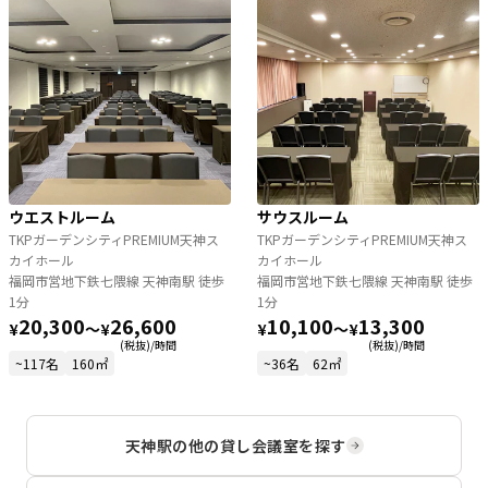
ウエストルーム
サウスルーム
TKPガーデンシティPREMIUM天神ス
TKPガーデンシティPREMIUM天神ス
カイホール
カイホール
福岡市営地下鉄七隈線 天神南駅 徒歩
福岡市営地下鉄七隈線 天神南駅 徒歩
1分
1分
20,300
26,600
10,100
13,300
¥
〜
¥
¥
〜
¥
(税抜)/時間
(税抜)/時間
~117名
160㎡
~36名
62㎡
天神駅
の他の貸し会議室を探す