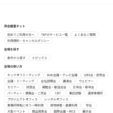
貸会議室ネット
初めてご利用の方へ
TKPのサービス一覧
よくあるご質問
利用規約・キャンセルポリシー
会場を探す
条件から探す
トピックス
会場の使い方
キックオフミーティング
Web会議・テレビ会議
分科会・定例会
会議・ミーティング
会社説明会
講演会
ウェビナー
セミナー
同窓会
親睦会・歓送迎会
忘年会・新年会
パーティー・懇親会・二次会
CBT
筆記試験
選挙事務所
プロジェクトオフィス
レンタルオフィス
事務所移転に伴う一時利用
荷物保管・倉庫利用
学会
大型イベント
商品発表会
国際会議・MICE
展示会