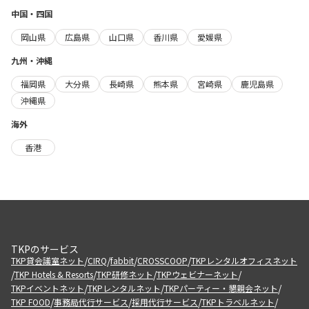
中国・四国
岡山県
広島県
山口県
香川県
愛媛県
九州・沖縄
福岡県
大分県
長崎県
熊本県
宮崎県
鹿児島県
沖縄県
海外
香港
TKPのサービス
/
/
/
/
TKP貸会議室ネット
CIRQ
fabbit
CROSSCOOP
TKPレンタルオフィスネット
/
/
/
/
TKP Hotels & Resorts
TKP研修ネット
TKPウェビナーネット
/
/
/
TKPイベントネット
TKPレンタルネット
TKPパーティー・懇親会ネット
/
/
/
/
TKP FOOD
事務局代行サービス
採用代行サービス
TKPトラベルネット