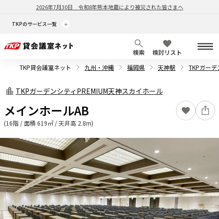
2026年7月30日
令和8年熊本地震により被災された皆さまへ
TKPのサービス一覧
検索
検討リスト
TKP貸会議室ネット
九州・沖縄
福岡県
天神駅
TKPガーデ
TKPガーデンシティPREMIUM天神スカイホール
メインホールAB
(16階 / 面積 619㎡ / 天井高 2.8m)