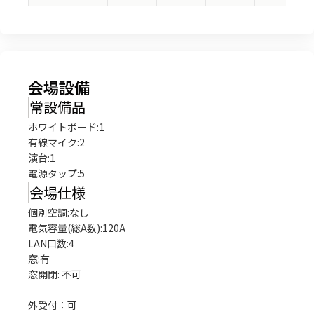
会場設備
常設備品
ホワイトボード
:
1
有線マイク
:
2
演台
:
1
電源タップ
:
5
会場仕様
個別空調:なし

電気容量(総A数):120A

LAN口数:4

窓:有

窓開閉: 不可

外受付：可