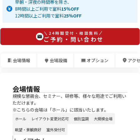
早朝・深夜の時間帯を除き、
8時間以上ご利用で室料
15％OFF
12時間以上ご利用で室料
25％OFF
24時間受付・相談無料
ご予約・問い合わせ
会場情報
会場設備
オプション
アク
会場情報
規模な懇親会、セミナー、研修等、様々な用途でご利用い
ただけます。
※こちらの会場は「ホール」に該当いたします。
ホール
レイアウト変更対応可
個別空調
大規模会場
眺望・景観良好
室外受付可