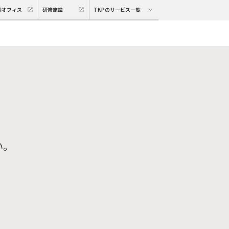
期オフィス
研修施設
TKPのサービス一覧
い。