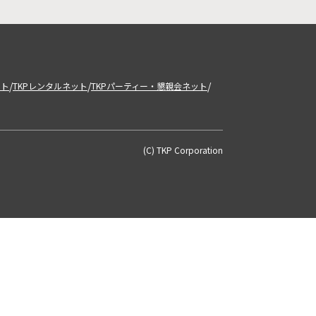
/
/
/
ット
TKPレンタルネット
TKPパーティー・懇親会ネット
(C) TKP Corporation