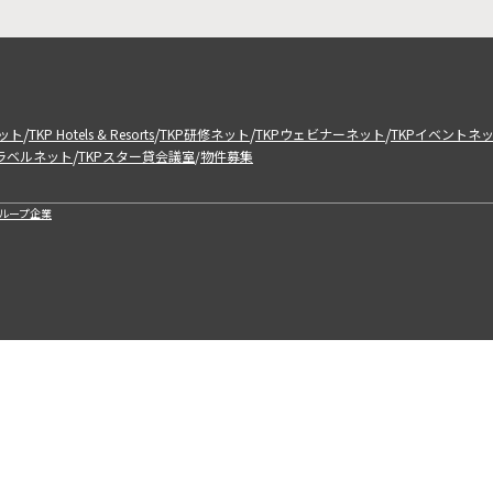
/
/
/
/
ット
TKP Hotels & Resorts
TKP研修ネット
TKPウェビナーネット
TKPイベントネ
/
トラベルネット
TKPスター貸会議室
物件募集
/
ループ企業