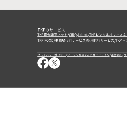
TKPのサービス
/
/
/
TKP貸会議室ネット
CIRQ
fabbit
TKPレンタルオフィスネ
/
/
/
TKP FOOD
事務局代行サービス
採用代行サービス
TKP
/
/
/
プライバシーポリシー
ソーシャルメディアガイドライン
運営会社
グ