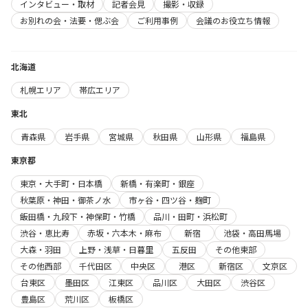
インタビュー・取材
記者会見
撮影・収録
お別れの会・法要・偲ぶ会
ご利用事例
会議のお役立ち情報
北海道
札幌エリア
帯広エリア
東北
青森県
岩手県
宮城県
秋田県
山形県
福島県
東京都
東京・大手町・日本橋
新橋・有楽町・銀座
秋葉原・神田・御茶ノ水
市ヶ谷・四ツ谷・麹町
飯田橋・九段下・神保町・竹橋
品川・田町・浜松町
渋谷・恵比寿
赤坂・六本木・麻布
新宿
池袋・高田馬場
大森・羽田
上野・浅草・日暮里
五反田
その他東部
その他西部
千代田区
中央区
港区
新宿区
文京区
台東区
墨田区
江東区
品川区
大田区
渋谷区
豊島区
荒川区
板橋区