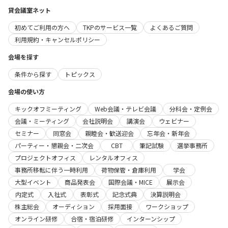
貸会議室ネット
初めてご利用の方へ
TKPのサービス一覧
よくあるご質問
利用規約・キャンセルポリシー
会場を探す
条件から探す
トピックス
会場の使い方
キックオフミーティング
Web会議・テレビ会議
分科会・定例会
会議・ミーティング
会社説明会
講演会
ウェビナー
セミナー
同窓会
親睦会・歓送迎会
忘年会・新年会
パーティー・懇親会・二次会
CBT
筆記試験
選挙事務所
プロジェクトオフィス
レンタルオフィス
事務所移転に伴う一時利用
荷物保管・倉庫利用
学会
大型イベント
商品発表会
国際会議・MICE
展示会
内定式
入社式
表彰式
記念式典
決算説明会
株主総会
オーディション
採用面接
ワークショップ
オンライン研修
合宿・宿泊研修
インターンシップ