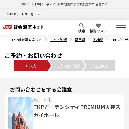
2026年7月30日
令和8年熊本地震により被災された皆さまへ
TKPのサービス一覧
検索
検討リスト
TKP貸会議室ネット
九州・沖縄
福岡県
天神駅
TKPガーデ
ご予約・お問い合わせ
1. 入力
2. 入力内容の確認
3. 送信完了
お問い合わせをする会議室
九州・沖縄
TKPガーデンシティPREMIUM天神ス
カイホール