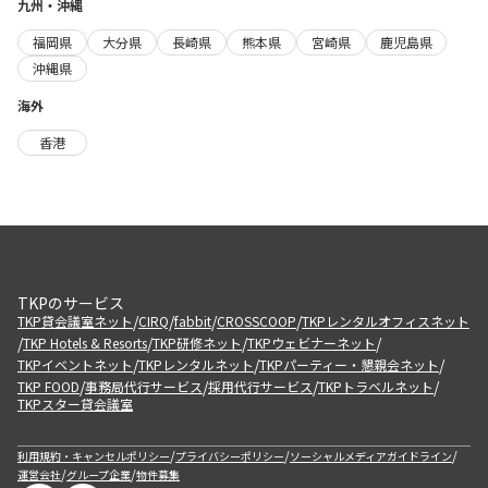
九州・沖縄
福岡県
大分県
長崎県
熊本県
宮崎県
鹿児島県
沖縄県
海外
香港
TKPのサービス
/
/
/
/
TKP貸会議室ネット
CIRQ
fabbit
CROSSCOOP
TKPレンタルオフィスネット
/
/
/
/
TKP Hotels & Resorts
TKP研修ネット
TKPウェビナーネット
/
/
/
TKPイベントネット
TKPレンタルネット
TKPパーティー・懇親会ネット
/
/
/
/
TKP FOOD
事務局代行サービス
採用代行サービス
TKPトラベルネット
TKPスター貸会議室
/
/
/
利用規約・キャンセルポリシー
プライバシーポリシー
ソーシャルメディアガイドライン
/
/
運営会社
グループ企業
物件募集